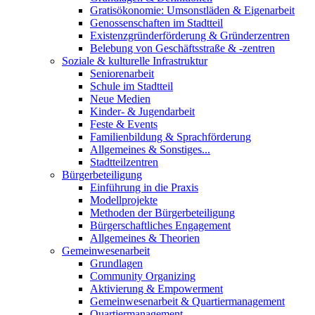
Gratisökonomie: Umsonstläden & Eigenarbeit
Genossenschaften im Stadtteil
Existenzgründerförderung & Gründerzentren
Belebung von Geschäftsstraße & -zentren
Soziale & kulturelle Infrastruktur
Seniorenarbeit
Schule im Stadtteil
Neue Medien
Kinder- & Jugendarbeit
Feste & Events
Familienbildung & Sprachförderung
Allgemeines & Sonstiges...
Stadtteilzentren
Bürgerbeteiligung
Einführung in die Praxis
Modellprojekte
Methoden der Bürgerbeteiligung
Bürgerschaftliches Engagement
Allgemeines & Theorien
Gemeinwesenarbeit
Grundlagen
Community Organizing
Aktivierung & Empowerment
Gemeinwesenarbeit & Quartiermanagement
Quartiermanagement