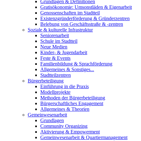
Grundlagen & Definitionen
Gratisökonomie: Umsonstläden & Eigenarbeit
Genossenschaften im Stadtteil
Existenzgründerförderung & Gründerzentren
Belebung von Geschäftsstraße & -zentren
Soziale & kulturelle Infrastruktur
Seniorenarbeit
Schule im Stadtteil
Neue Medien
Kinder- & Jugendarbeit
Feste & Events
Familienbildung & Sprachförderung
Allgemeines & Sonstiges...
Stadtteilzentren
Bürgerbeteiligung
Einführung in die Praxis
Modellprojekte
Methoden der Bürgerbeteiligung
Bürgerschaftliches Engagement
Allgemeines & Theorien
Gemeinwesenarbeit
Grundlagen
Community Organizing
Aktivierung & Empowerment
Gemeinwesenarbeit & Quartiermanagement