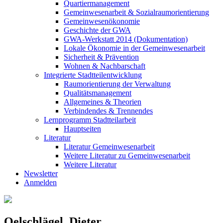
Quartiermanagement
Gemeinwesenarbeit & Sozialraumorientierung
Gemeinwesenökonomie
Geschichte der GWA
GWA-Werkstatt 2014 (Dokumentation)
Lokale Ökonomie in der Gemeinwesenarbeit
Sicherheit & Prävention
Wohnen & Nachbarschaft
Integrierte Stadtteilentwicklung
Raumorientierung der Verwaltung
Qualitätsmanagement
Allgemeines & Theorien
Verbindendes & Trennendes
Lernprogramm Stadtteilarbeit
Hauptseiten
Literatur
Literatur Gemeinwesenarbeit
Weitere Literatur zu Gemeinwesenarbeit
Weitere Literatur
Newsletter
Anmelden
Oelschlägel, Dieter