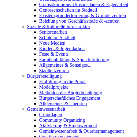
Gratisökonomie: Umsonstläden & Eigenarbeit
Genossenschaften im Stadtteil
Existenzgründerförderung & Gründerzentren
Belebung von Geschäftsstraße & -zentren
Soziale & kulturelle Infrastruktur
Seniorenarbeit
Schule im Stadtteil
Neue Medien
Kinder- & Jugendarbeit
Feste & Events
Familienbildung & Sprachförderung
Allgemeines & Sonstiges...
Stadtteilzentren
Bürgerbeteiligung
Einführung in die Praxis
Modellprojekte
Methoden der Bürgerbeteiligung
Bürgerschaftliches Engagement
Allgemeines & Theorien
Gemeinwesenarbeit
Grundlagen
Community Organizing
Aktivierung & Empowerment
Gemeinwesenarbeit & Quartiermanagement
Quartiermanagement