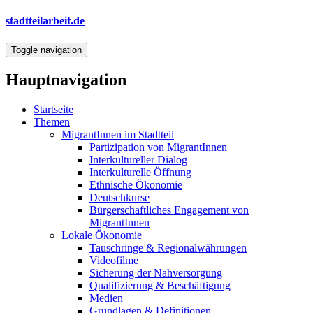
Direkt
stadtteilarbeit.de
zum
Inhalt
Toggle navigation
Hauptnavigation
Startseite
Themen
MigrantInnen im Stadtteil
Partizipation von MigrantInnen
Interkultureller Dialog
Interkulturelle Öffnung
Ethnische Ökonomie
Deutschkurse
Bürgerschaftliches Engagement von
MigrantInnen
Lokale Ökonomie
Tauschringe & Regionalwährungen
Videofilme
Sicherung der Nahversorgung
Qualifizierung & Beschäftigung
Medien
Grundlagen & Definitionen