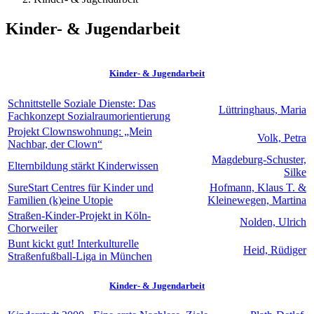
Kinder- & Jugendarbeit
Kinder- & Jugendarbeit
Schnittstelle Soziale Dienste: Das
Lüttringhaus, Maria
Fachkonzept Sozialraumorientierung
Projekt Clownswohnung: „Mein
Volk, Petra
Nachbar, der Clown“
Magdeburg-Schuster,
Elternbildung stärkt Kinderwissen
Silke
SureStart Centres für Kinder und
Hofmann, Klaus T. &
Familien (k)eine Utopie
Kleinewegen, Martina
Straßen-Kinder-Projekt in Köln-
Nolden, Ulrich
Chorweiler
Bunt kickt gut! Interkulturelle
Heid, Rüdiger
Straßenfußball-Liga in München
Kinder- & Jugendarbeit