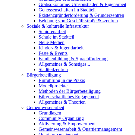
Gratisökonomie: Umsonstläden & Eigenarbeit
Genossenschaften im Stadtteil
Existenzgründerförderung & Gründerzentren
Belebung von Geschäftsstraße & -zentren
Soziale & kulturelle Infrastruktur
Seniorenarbeit
Schule im Stadtteil
Neue Medien
Kinder- & Jugendarbeit
Feste & Events
Familienbildung & Sprachförderung
Allgemeines & Sonstiges...
Stadtteilzentren
Bürgerbeteiligung
Einführung in die Praxis
Modellprojekte
Methoden der Bürgerbeteiligung
Bürgerschaftliches Engagement
Allgemeines & Theorien
Gemeinwesenarbeit
Grundlagen
Community Organizing
Aktivierung & Empowerment
Gemeinwesenarbeit & Quartiermanagement
Quartiermanagement