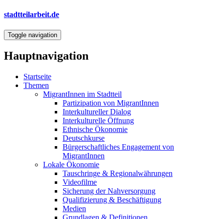
Direkt
stadtteilarbeit.de
zum
Inhalt
Toggle navigation
Hauptnavigation
Startseite
Themen
MigrantInnen im Stadtteil
Partizipation von MigrantInnen
Interkultureller Dialog
Interkulturelle Öffnung
Ethnische Ökonomie
Deutschkurse
Bürgerschaftliches Engagement von
MigrantInnen
Lokale Ökonomie
Tauschringe & Regionalwährungen
Videofilme
Sicherung der Nahversorgung
Qualifizierung & Beschäftigung
Medien
Grundlagen & Definitionen