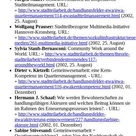
Stadtteilmanagement. URL:
»
http://www.stadtteilarbeit.de/handlungsfelder-gwa/gwa-
quartiermanagement/114-gwastadtteilmanagement.html
(2002,
25. August)
Wolfgang Prauser:
Stadtteilbezogene Multimedia-Initiative
Hannover-Kronsberg. URL:
»
http://www.stadtteilarbeit.de/themen/sozkultinfrastruktur/neue
medien/261-multimedia-initiative.html
(2002, 25. August)
Sylvia Staub-Bernasconi:
Community Work around the
World. URL:
»
http://www.stadtteilarbeit.de/themen/theorie-
stadtteilarbeit/verbindendestrennendes/117-
aroundtheworld.html
(2002, 25. August)
Dieter v. Kietzell:
Gemeinwesenarbeit: eine Kern-
Kompetenz im Quartiersmanagement. - URL:
»
http://www.stadtteilarbeit.de/handlungsfelder-gwa/gwa-
quartiermanagement/116-gwakernkompetenz.html
(2002, 01.
Dezember)
Hermann J. Schaaf:
Wie werden Bewohnerschaften zu
handlungsfähigen Akteuren und welchen Beitrag können sie
im Rahmen des Erneuerungsprozesses leisten?. - URL:
»
http://www.stadtteilarbeit.de/handlungsfelder-
gwa/aktivierung-empowerment/227-handlungsfaehige-
akteure.html
(2002, 01. Dezember)
Sabine Stövesand:
Gemeinwesenarbeit =
Quartiersentwicklung? - oder: Von der Nachbarschaft als