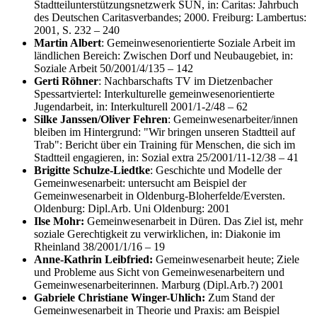
Stadtteilunterstützungsnetzwerk SUN, in: Caritas: Jahrbuch
des Deutschen Caritasverbandes; 2000. Freiburg: Lambertus:
2001, S. 232 – 240
Martin Albert
: Gemeinwesenorientierte Soziale Arbeit im
ländlichen Bereich: Zwischen Dorf und Neubaugebiet, in:
Soziale Arbeit 50/2001/4/135 – 142
Gerti Röhner
: Nachbarschafts TV im Dietzenbacher
Spessartviertel: Interkulturelle gemeinwesenorientierte
Jugendarbeit, in: Interkulturell 2001/1-2/48 – 62
Silke Janssen/Oliver Fehren
: Gemeinwesenarbeiter/innen
bleiben im Hintergrund: "Wir bringen unseren Stadtteil auf
Trab": Bericht über ein Training für Menschen, die sich im
Stadtteil engagieren, in: Sozial extra 25/2001/11-12/38 – 41
Brigitte Schulze-Liedtke
: Geschichte und Modelle der
Gemeinwesenarbeit: untersucht am Beispiel der
Gemeinwesenarbeit in Oldenburg-Bloherfelde/Eversten.
Oldenburg: Dipl.Arb. Uni Oldenburg: 2001
Ilse Mohr:
Gemeinwesenarbeit in Düren. Das Ziel ist, mehr
soziale Gerechtigkeit zu verwirklichen, in: Diakonie im
Rheinland 38/2001/1/16 – 19
Anne-Kathrin Leibfried:
Gemeinwesenarbeit heute; Ziele
und Probleme aus Sicht von Gemeinwesenarbeitern und
Gemeinwesenarbeiterinnen. Marburg (Dipl.Arb.?) 2001
Gabriele Christiane Winger-Uhlich:
Zum Stand der
Gemeinwesenarbeit in Theorie und Praxis: am Beispiel