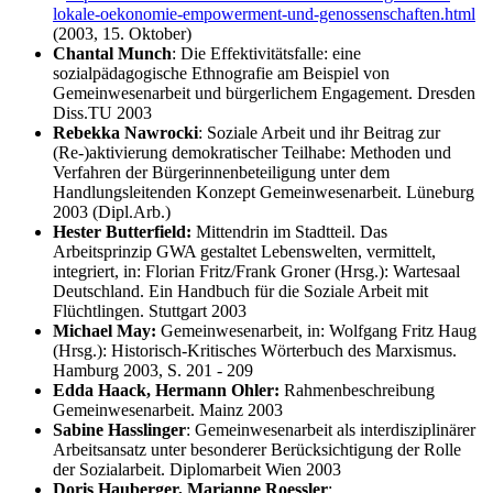
lokale-oekonomie-empowerment-und-genossenschaften.html
(2003, 15. Oktober)
Chantal Munch
: Die Effektivitätsfalle: eine
sozialpädagogische Ethnografie am Beispiel von
Gemeinwesenarbeit und bürgerlichem Engagement. Dresden
Diss.TU 2003
Rebekka Nawrocki
: Soziale Arbeit und ihr Beitrag zur
(Re-)aktivierung demokratischer Teilhabe: Methoden und
Verfahren der Bürgerinnenbeteiligung unter dem
Handlungsleitenden Konzept Gemeinwesenarbeit. Lüneburg
2003 (Dipl.Arb.)
Hester Butterfield:
Mittendrin im Stadtteil. Das
Arbeitsprinzip GWA gestaltet Lebenswelten, vermittelt,
integriert, in: Florian Fritz/Frank Groner (Hrsg.): Wartesaal
Deutschland. Ein Handbuch für die Soziale Arbeit mit
Flüchtlingen. Stuttgart 2003
Michael May:
Gemeinwesenarbeit, in: Wolfgang Fritz Haug
(Hrsg.): Historisch-Kritisches Wörterbuch des Marxismus.
Hamburg 2003, S. 201 - 209
Edda Haack, Hermann Ohler:
Rahmenbeschreibung
Gemeinwesenarbeit. Mainz 2003
Sabine Hasslinger
: Gemeinwesenarbeit als interdisziplinärer
Arbeitsansatz unter besonderer Berücksichtigung der Rolle
der Sozialarbeit. Diplomarbeit Wien 2003
Doris Hauberger, Marianne Roessler
: