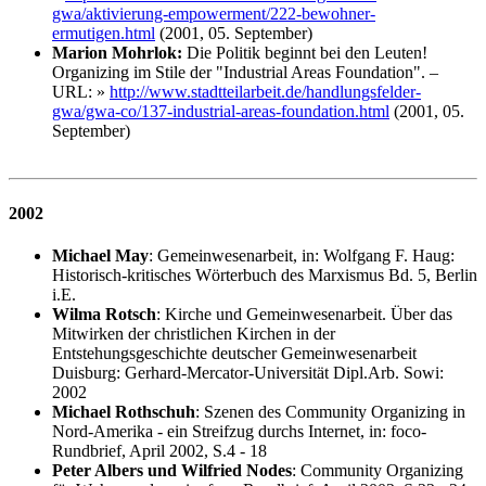
gwa/aktivierung-empowerment/222-bewohner-
ermutigen.html
(2001, 05. September)
Marion Mohrlok:
Die Politik beginnt bei den Leuten!
Organizing im Stile der "Industrial Areas Foundation". –
URL:
»
http://www.stadtteilarbeit.de/handlungsfelder-
gwa/gwa-co/137-industrial-areas-foundation.html
(2001, 05.
September)
2002
Michael May
: Gemeinwesenarbeit, in: Wolfgang F. Haug:
Historisch-kritisches Wörterbuch des Marxismus Bd. 5, Berlin
i.E.
Wilma Rotsch
: Kirche und Gemeinwesenarbeit. Über das
Mitwirken der christlichen Kirchen in der
Entstehungsgeschichte deutscher Gemeinwesenarbeit
Duisburg: Gerhard-Mercator-Universität Dipl.Arb. Sowi:
2002
Michael Rothschuh
: Szenen des Community Organizing in
Nord-Amerika - ein Streifzug durchs Internet, in: foco-
Rundbrief, April 2002, S.4 - 18
Peter Albers und Wilfried Nodes
: Community Organizing