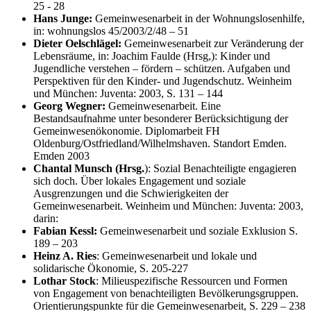
25 - 28
Hans Junge:
Gemeinwesenarbeit in der Wohnungslosenhilfe,
in: wohnungslos 45/2003/2/48 – 51
Dieter Oelschlägel:
Gemeinwesenarbeit zur Veränderung der
Lebensräume, in: Joachim Faulde (Hrsg,): Kinder und
Jugendliche verstehen – fördern – schützen. Aufgaben und
Perspektiven für den Kinder- und Jugendschutz. Weinheim
und München: Juventa: 2003, S. 131 – 144
Georg Wegner:
Gemeinwesenarbeit. Eine
Bestandsaufnahme unter besonderer Berücksichtigung der
Gemeinwesenökonomie. Diplomarbeit FH
Oldenburg/Ostfriedland/Wilhelmshaven. Standort Emden.
Emden 2003
Chantal Munsch (Hrsg.
): Sozial Benachteiligte engagieren
sich doch. Über lokales Engagement und soziale
Ausgrenzungen und die Schwierigkeiten der
Gemeinwesenarbeit. Weinheim und München: Juventa: 2003,
darin:
Fabian Kessl:
Gemeinwesenarbeit und soziale Exklusion S.
189 – 203
Heinz A. Ries
: Gemeinwesenarbeit und lokale und
solidarische Ökonomie, S. 205-227
Lothar Stock
: Milieuspezifische Ressourcen und Formen
von Engagement von benachteiligten Bevölkerungsgruppen.
Orientierungspunkte für die Gemeinwesenarbeit, S. 229 – 238