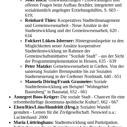
offenen Fragen beim Aufbau flexibler, integrierter und
sozialräumlich angelegter Erziehungshilfen, S. 603 -
619;
Reinhard Thies:
Kooperatives Stadtteilmanagement
und Gemeinwesenarbeit - Neue Ansätze in der
Stadtentwicklung und der Gemeinwesenarbeit, 620 -
634
Folckert Lüken-Isberner:
Hintergrundaspekte zu den
Möglichkeiten neuer Ansätze kooperativer
Stadtteilentwicklung im Rahmen der
Gemeinschaftsinititative "Sozilale Stadt" - aus der Sicht
der Programmimplementation in Hessen, 635 - 639
Peter Matzke:
Gemeinwesenarbeit in Gießen. Von der
sanierung Sozialer Brennpunkte bis zur Sozialen
Stadterneuerung in der Gießener Nordstadt, 640 - 651
Manuela Döring/Frank Grasmeier:
Soziale
Stadtteilentwicklung am Beispiel "Wohngebiet
Baunsberg" in Baunatal, 652 - 661
Annegret Boos-Krüger:
Die soziale Stadt - Chancen für eine
reformbedürftige (kommuna-)politische Kultur?, 662 - 667
Elsen/Ries/Löns/Homfeldt (Hrsg.):
Sozialen Wandel
gestalten - Lernen für die Zivilgesellschaft. Neuwied u.a.:
Luchterhand: 2000
Maria Lüttringhaus:
Stadtentwicklung und Partizipation.