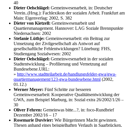
40
Dieter Oelschlägel:
Gemeinwesenarbeit, in: Deutscher
Verein..(Hrsg.): Fachlexikon der sozialen Arbeit. Frankfurt am
Main: Eigenverlag: 2002, S. 382
Dieter von Kietzell:
Gemeinwesenarbeit und
Quartiersmanagement. Hannover: LAG Soziale Brennpunkte
Niedersachsen: 2002
Stefanie Lüthje:
Gemeinwesenarbeit: ein Beitrag zur
Umsetzung der Zivilgesellschaft als Antwort auf
gesellschaftliche Fehlentwicklungen? Lüneburg: FHS,
Studiengang Sozialwesen: 2002
Dieter Oelschlägel:
Gemeinwesenarbeit in der sozialen
Stadtentwicklung – Profilierung und Vernetzung auf
Bundesebene.URL:
»
http://www.stadtteilarbeit.de/handlungsfelder-gwa/gwa-
quartiermanagement/123-gwa-bundesebene.html
(2002,
01.12.)
Werner Meyer:
Fünf Schritte zur besseren
Gemeinwesenarbeit: Kooperative Qualitätsentwicklung der
GWA, zum Beispiel Marburg, in: Sozial extra 26/2002/1/26 –
30
Oliver Fehren:
Gemeinwas bitte...?, in: foco-Rundbrief
Dezember 2002/16 – 17
Rosemarie Duvivier:
Wie Bürgerinnen Macht gewinnen.
Thesen anhand eines beispielhaften Verlaufs in Saarbrücken,