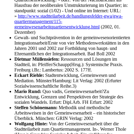
Hausfrau der neoliberalen Umstrukturierung im Quartier; in:
standpunkt: sozial (1/02) - Und online im Internet: URL:
»
http://www.stadtteilarbeit.de/handlungsfelder-gwa/gwa-
quartiermanagement/115-
gemeinwesenarbeitquartiersentwicklung.html
(2002, 01.
Dezember)
Gewalt- und Suchtprävention in der gemeinwesenorientierten
Integrationsarbeit/Erste von vier Methodenwerkstätten in den
Jahren 2001 und 2002 zur Fortbildung von haupt- und
Ehrenamtlichen der Integrationsarbeit. Bad Boll 2002
Dietmar Müllensiefen:
Ressourcen und Lösungen im
Stadtteil, in: Pfeiffer/Schaupp(Hrsg.): Systemische Praxis.
Freiburg i.Br.: Lambertus: 2002 S. 177ff.
Eckart Riehle:
Stadtentwicklung, Gemeinwesen und
Mediation. Münster/Hamburg: Lit Verlag: 2002 (Erfurter
Sozialwissenschaftliche Reihe.3)
Mario Rund:
Quo vadis, Gemeinwesenarbeit?Zu
Entwicklung, Grenzen und Perspektiven der Strategie des
sozialen Wandels. Erfurt: Dipl.Arb. FH Erfurt: 2002
Steffen Schönemann:
Methodik und methodische
Arbeitsweisen in der Gemeinwesenarbeit – ein historischer
Überblick. München: GRIN Verlag: 2002
Wolfgang Hinte:
Von der Gemeinwesenarbeit über die
Stadtteilarbeit zum Quartiermanagement. In-. Werner Thole