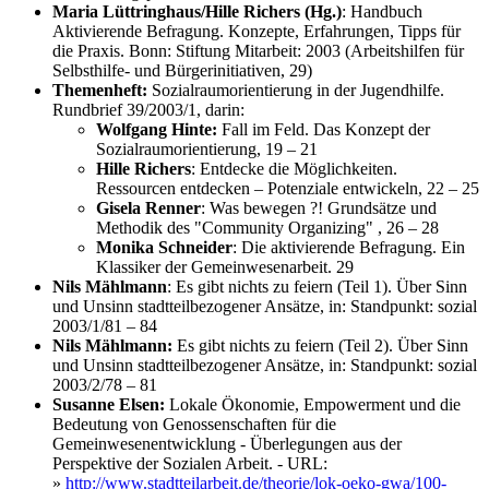
Maria Lüttringhaus/Hille Richers (Hg.)
: Handbuch
Aktivierende Befragung. Konzepte, Erfahrungen, Tipps für
die Praxis. Bonn: Stiftung Mitarbeit: 2003 (Arbeitshilfen für
Selbsthilfe- und Bürgerinitiativen, 29)
Themenheft:
Sozialraumorientierung in der Jugendhilfe.
Rundbrief 39/2003/1, darin:
Wolfgang Hinte:
Fall im Feld. Das Konzept der
Sozialraumorientierung, 19 – 21
Hille Richers
: Entdecke die Möglichkeiten.
Ressourcen entdecken – Potenziale entwickeln, 22 – 25
Gisela Renner
: Was bewegen ?! Grundsätze und
Methodik des "Community Organizing" , 26 – 28
Monika Schneider
: Die aktivierende Befragung. Ein
Klassiker der Gemeinwesenarbeit. 29
Nils Mählmann
: Es gibt nichts zu feiern (Teil 1). Über Sinn
und Unsinn stadtteilbezogener Ansätze, in: Standpunkt: sozial
2003/1/81 – 84
Nils Mählmann:
Es gibt nichts zu feiern (Teil 2). Über Sinn
und Unsinn stadtteilbezogener Ansätze, in: Standpunkt: sozial
2003/2/78 – 81
Susanne Elsen:
Lokale Ökonomie, Empowerment und die
Bedeutung von Genossenschaften für die
Gemeinwesenentwicklung - Überlegungen aus der
Perspektive der Sozialen Arbeit. - URL:
»
http://www.stadtteilarbeit.de/theorie/lok-oeko-gwa/100-