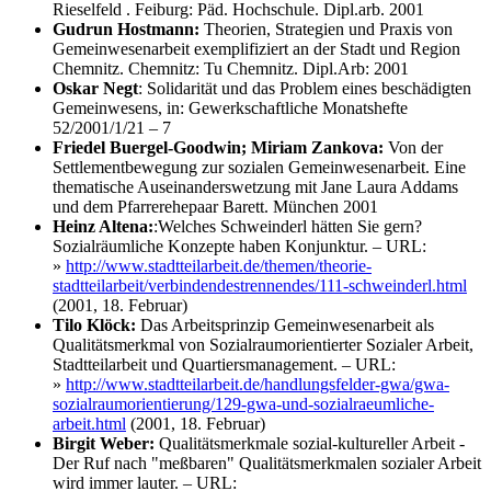
Rieselfeld . Feiburg: Päd. Hochschule. Dipl.arb. 2001
Gudrun Hostmann:
Theorien, Strategien und Praxis von
Gemeinwesenarbeit exemplifiziert an der Stadt und Region
Chemnitz. Chemnitz: Tu Chemnitz. Dipl.Arb: 2001
Oskar Negt
: Solidarität und das Problem eines beschädigten
Gemeinwesens, in: Gewerkschaftliche Monatshefte
52/2001/1/21 – 7
Friedel Buergel-Goodwin; Miriam Zankova:
Von der
Settlementbewegung zur sozialen Gemeinwesenarbeit. Eine
thematische Auseinanderswetzung mit Jane Laura Addams
und dem Pfarrerehepaar Barett. München 2001
Heinz Altena:
:Welches Schweinderl hätten Sie gern?
Sozialräumliche Konzepte haben Konjunktur. – URL:
»
http://www.stadtteilarbeit.de/themen/theorie-
stadtteilarbeit/verbindendestrennendes/111-schweinderl.html
(2001, 18. Februar)
Tilo Klöck:
Das Arbeitsprinzip Gemeinwesenarbeit als
Qualitätsmerkmal von Sozialraumorientierter Sozialer Arbeit,
Stadtteilarbeit und Quartiersmanagement. – URL:
»
http://www.stadtteilarbeit.de/handlungsfelder-gwa/gwa-
sozialraumorientierung/129-gwa-und-sozialraeumliche-
arbeit.html
(2001, 18. Februar)
Birgit Weber:
Qualitätsmerkmale sozial-kultureller Arbeit -
Der Ruf nach "meßbaren" Qualitätsmerkmalen sozialer Arbeit
wird immer lauter. – URL: