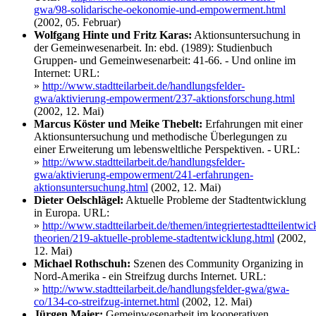
gwa/98-solidarische-oekonomie-und-empowerment.html
(2002, 05. Februar)
Wolfgang Hinte und Fritz Karas:
Aktionsuntersuchung in
der Gemeinwesenarbeit. In: ebd. (1989): Studienbuch
Gruppen- und Gemeinwesenarbeit: 41-66. - Und online im
Internet: URL:
»
http://www.stadtteilarbeit.de/handlungsfelder-
gwa/aktivierung-empowerment/237-aktionsforschung.html
(2002, 12. Mai)
Marcus Köster und Meike Thebelt:
Erfahrungen mit einer
Aktionsuntersuchung und methodische Überlegungen zu
einer Erweiterung um lebensweltliche Perspektiven. - URL:
»
http://www.stadtteilarbeit.de/handlungsfelder-
gwa/aktivierung-empowerment/241-erfahrungen-
aktionsuntersuchung.html
(2002, 12. Mai)
Dieter Oelschlägel:
Aktuelle Probleme der Stadtentwicklung
in Europa. URL:
»
http://www.stadtteilarbeit.de/themen/integriertestadtteilentwi
theorien/219-aktuelle-probleme-stadtentwicklung.html
(2002,
12. Mai)
Michael Rothschuh:
Szenen des Community Organizing in
Nord-Amerika - ein Streifzug durchs Internet. URL:
»
http://www.stadtteilarbeit.de/handlungsfelder-gwa/gwa-
co/134-co-streifzug-internet.html
(2002, 12. Mai)
Jürgen Maier:
Gemeinwesenarbeit im kooperativen