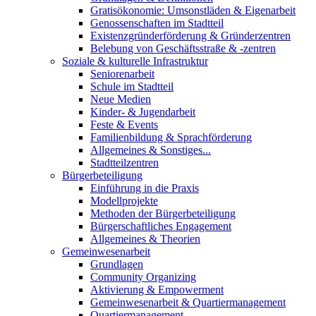
Gratisökonomie: Umsonstläden & Eigenarbeit
Genossenschaften im Stadtteil
Existenzgründerförderung & Gründerzentren
Belebung von Geschäftsstraße & -zentren
Soziale & kulturelle Infrastruktur
Seniorenarbeit
Schule im Stadtteil
Neue Medien
Kinder- & Jugendarbeit
Feste & Events
Familienbildung & Sprachförderung
Allgemeines & Sonstiges...
Stadtteilzentren
Bürgerbeteiligung
Einführung in die Praxis
Modellprojekte
Methoden der Bürgerbeteiligung
Bürgerschaftliches Engagement
Allgemeines & Theorien
Gemeinwesenarbeit
Grundlagen
Community Organizing
Aktivierung & Empowerment
Gemeinwesenarbeit & Quartiermanagement
Quartiermanagement