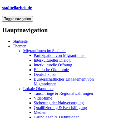
Direkt
stadtteilarbeit.de
zum
Inhalt
Toggle navigation
Hauptnavigation
Startseite
Themen
MigrantInnen im Stadtteil
Partizipation von MigrantInnen
Interkultureller Dialog
Interkulturelle Öffnung
Ethnische Ökonomie
Deutschkurse
Bürgerschaftliches Engagement von
MigrantInnen
Lokale Ökonomie
Tauschringe & Regionalwährungen
Videofilme
Sicherung der Nahversorgung
Qualifizierung & Beschäftigung
Medien
Grundlagen & Definitionen