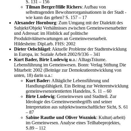
S. 131 – 156
Tilman Berger/Hille Richers
: Aufbau von
selbsttragenden Bewohnerorganisationen in der Stadt -
wie kann das gehen? S. 157 – 17
Alexander Hornburg
: Zum Umgang mit der Dialektit des
Subjekt/Objekt Verhältnisses zwischen Gemeinwesenarbeiter
und Adressat: im Hinblick auf politische
Produktivitätserwartungen an Gemeinwesenarbeit.
Hildesheim: Dipl.arb. FHS: 2002
Dieter Oelschlägel
: Aktuelle Probleme der Stadtentwicklung
in Europa, in: Soziale Arbeit 2002/9/336 – 341
Kurt Bader, Birte Ludewig u
.a.: AlltagsTräume.
Lebensführung im Gemeinwesen. Bonn: Verlag Stiftung Die
Mitarbeit: 2002 (Beiträge zur Demokratieentwicklung von
unten, 18) darin u.a.:
Kurt Bader:
Alltägliche Lebensführung und
Handlungsfähigkeit. Ein Beitrag zur Weiterentwicklung
gemeinwesenorientierten Handelns, S. 11 – 60
Birte Ludewig
: Gemeinwesen und Stadtteil. Zur
Ideologie des Gemeinwesenbegriffs und seiner
Interpretation aus subjektwissenschaftlicher Sicht, S. 61
– 87
Sabine Rauthe und Oliver Wozniok
: Kultur(-arbeit)
im Gemeinwesen. Analyse eines Teilhabeprojektes,
S.89 – 112