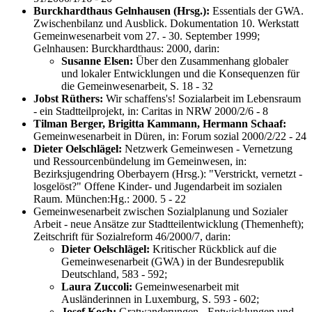
Burckhardthaus Gelnhausen (Hrsg.):
Essentials der GWA.
Zwischenbilanz und Ausblick. Dokumentation 10. Werkstatt
Gemeinwesenarbeit vom 27. - 30. September 1999;
Gelnhausen: Burckhardthaus: 2000, darin:
Susanne Elsen:
Über den Zusammenhang globaler
und lokaler Entwicklungen und die Konsequenzen für
die Gemeinwesenarbeit, S. 18 - 32
Jobst Rüthers:
Wir schaffens's! Sozialarbeit im Lebensraum
- ein Stadtteilprojekt, in: Caritas in NRW 2000/2/6 - 8
Tilman Berger, Brigitta Kammann, Hermann Schaaf:
Gemeinwesenarbeit in Düren, in: Forum sozial 2000/2/22 - 24
Dieter Oelschlägel:
Netzwerk Gemeinwesen - Vernetzung
und Ressourcenbündelung im Gemeinwesen, in:
Bezirksjugendring Oberbayern (Hrsg.): "Verstrickt, vernetzt -
losgelöst?" Offene Kinder- und Jugendarbeit im sozialen
Raum. München:Hg.: 2000. 5 - 22
Gemeinwesenarbeit zwischen Sozialplanung und Sozialer
Arbeit - neue Ansätze zur Stadtteilentwicklung (Themenheft);
Zeitschrift für Sozialreform 46/2000/7, darin:
Dieter Oelschlägel:
Kritischer Rückblick auf die
Gemeinwesenarbeit (GWA) in der Bundesrepublik
Deutschland, 583 - 592;
Laura Zuccoli:
Gemeinwesenarbeit mit
Ausländerinnen in Luxemburg, S. 593 - 602;
Josef Koch:
Gratwanderungen - Entwicklungen und