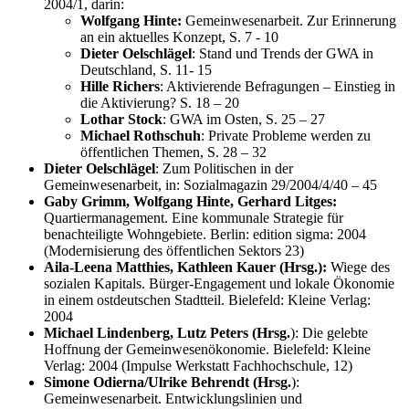
2004/1, darin:
Wolfgang Hinte:
Gemeinwesenarbeit. Zur Erinnerung
an ein aktuelles Konzept, S. 7 - 10
Dieter Oelschlägel
: Stand und Trends der GWA in
Deutschland, S. 11- 15
Hille Richers
: Aktivierende Befragungen – Einstieg in
die Aktivierung? S. 18 – 20
Lothar Stock
: GWA im Osten, S. 25 – 27
Michael Rothschuh
: Private Probleme werden zu
öffentlichen Themen, S. 28 – 32
Dieter Oelschlägel
: Zum Politischen in der
Gemeinwesenarbeit, in: Sozialmagazin 29/2004/4/40 – 45
Gaby Grimm, Wolfgang Hinte, Gerhard Litges:
Quartiermanagement. Eine kommunale Strategie für
benachteiligte Wohngebiete. Berlin: edition sigma: 2004
(Modernisierung des öffentlichen Sektors 23)
Aila-Leena Matthies, Kathleen Kauer (Hrsg.):
Wiege des
sozialen Kapitals. Bürger-Engagement und lokale Ökonomie
in einem ostdeutschen Stadtteil. Bielefeld: Kleine Verlag:
2004
Michael Lindenberg, Lutz Peters (Hrsg.
): Die gelebte
Hoffnung der Gemeinwesenökonomie. Bielefeld: Kleine
Verlag: 2004 (Impulse Werkstatt Fachhochschule, 12)
Simone Odierna/Ulrike Behrendt (Hrsg.
):
Gemeinwesenarbeit. Entwicklungslinien und