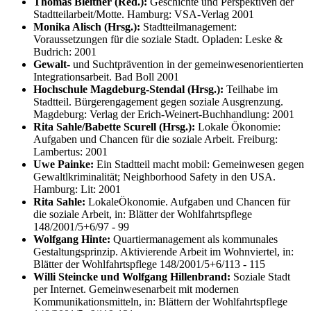
Thomas Bleitner (Red.):
Geschichte und Perspektiven der
Stadtteilarbeit/Motte. Hamburg: VSA-Verlag 2001
Monika Alisch (Hrsg.):
Stadtteilmanagement:
Voraussetzungen für die soziale Stadt. Opladen: Leske &
Budrich: 2001
Gewalt-
und Suchtprävention in der gemeinwesenorientierten
Integrationsarbeit. Bad Boll 2001
Hochschule Magdeburg-Stendal (Hrsg.):
Teilhabe im
Stadtteil. Bürgerengagement gegen soziale Ausgrenzung.
Magdeburg: Verlag der Erich-Weinert-Buchhandlung: 2001
Rita Sahle/Babette Scurell (Hrsg.):
Lokale Ökonomie:
Aufgaben und Chancen für die soziale Arbeit. Freiburg:
Lambertus: 2001
Uwe Painke:
Ein Stadtteil macht mobil: Gemeinwesen gegen
Gewaltlkriminalität; Neighborhood Safety in den USA.
Hamburg: Lit: 2001
Rita Sahle:
LokaleÖkonomie. Aufgaben und Chancen für
die soziale Arbeit, in: Blätter der Wohlfahrtspflege
148/2001/5+6/97 - 99
Wolfgang Hinte:
Quartiermanagement als kommunales
Gestaltungsprinzip. Aktivierende Arbeit im Wohnviertel, in:
Blätter der Wohlfahrtspflege 148/2001/5+6/113 - 115
Willi Steincke und Wolfgang Hillenbrand:
Soziale Stadt
per Internet. Gemeinwesenarbeit mit modernen
Kommunikationsmitteln, in: Blättern der Wohlfahrtspflege