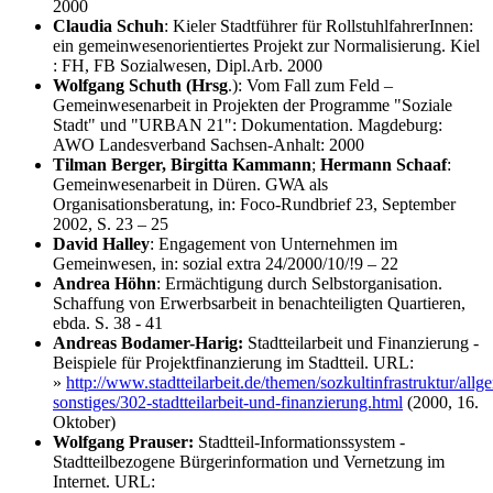
2000
Claudia Schuh
: Kieler Stadtführer für RollstuhlfahrerInnen:
ein gemeinwesenorientiertes Projekt zur Normalisierung. Kiel
: FH, FB Sozialwesen, Dipl.Arb. 2000
Wolfgang Schuth (Hrsg
.): Vom Fall zum Feld –
Gemeinwesenarbeit in Projekten der Programme "Soziale
Stadt" und "URBAN 21": Dokumentation. Magdeburg:
AWO Landesverband Sachsen-Anhalt: 2000
Tilman Berger, Birgitta Kammann
;
Hermann Schaaf
:
Gemeinwesenarbeit in Düren. GWA als
Organisationsberatung, in: Foco-Rundbrief 23, September
2002, S. 23 – 25
David Halley
: Engagement von Unternehmen im
Gemeinwesen, in: sozial extra 24/2000/10/!9 – 22
Andrea Höhn
: Ermächtigung durch Selbstorganisation.
Schaffung von Erwerbsarbeit in benachteiligten Quartieren,
ebda. S. 38 - 41
Andreas Bodamer-Harig:
Stadtteilarbeit und Finanzierung -
Beispiele für Projektfinanzierung im Stadtteil. URL:
»
http://www.stadtteilarbeit.de/themen/sozkultinfrastruktur/allg
sonstiges/302-stadtteilarbeit-und-finanzierung.html
(2000, 16.
Oktober)
Wolfgang Prauser:
Stadtteil-Informationssystem -
Stadtteilbezogene Bürgerinformation und Vernetzung im
Internet. URL: