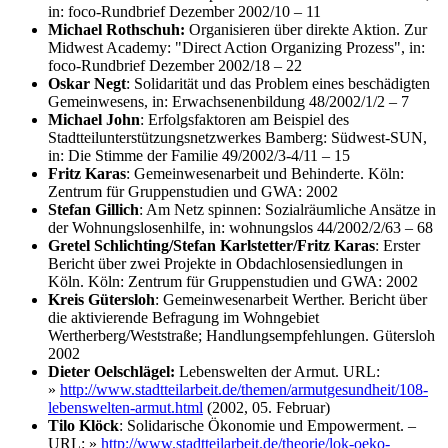
in: foco-Rundbrief Dezember 2002/10 – 11
Michael Rothschuh:
Organisieren über direkte Aktion. Zur
Midwest Academy: "Direct Action Organizing Prozess", in:
foco-Rundbrief Dezember 2002/18 – 22
Oskar Negt
: Solidarität und das Problem eines beschädigten
Gemeinwesens, in: Erwachsenenbildung 48/2002/1/2 – 7
Michael John
: Erfolgsfaktoren am Beispiel des
Stadtteilunterstützungsnetzwerkes Bamberg: Südwest-SUN,
in: Die Stimme der Familie 49/2002/3-4/11 – 15
Fritz Karas
: Gemeinwesenarbeit und Behinderte. Köln:
Zentrum für Gruppenstudien und GWA: 2002
Stefan Gillich
: Am Netz spinnen: Sozialräumliche Ansätze in
der Wohnungslosenhilfe, in: wohnungslos 44/2002/2/63 – 68
Gretel Schlichting/Stefan Karlstetter/Fritz Karas
: Erster
Bericht über zwei Projekte in Obdachlosensiedlungen in
Köln. Köln: Zentrum für Gruppenstudien und GWA: 2002
Kreis Gütersloh
: Gemeinwesenarbeit Werther. Bericht über
die aktivierende Befragung im Wohngebiet
Wertherberg/Weststraße; Handlungsempfehlungen. Gütersloh
2002
Dieter Oelschlägel:
Lebenswelten der Armut. URL:
»
http://www.stadtteilarbeit.de/themen/armutgesundheit/108-
lebenswelten-armut.html
(2002, 05. Februar)
Tilo Klöck
: Solidarische Ökonomie und Empowerment. –
URL:
»
http://www.stadtteilarbeit.de/theorie/lok-oeko-