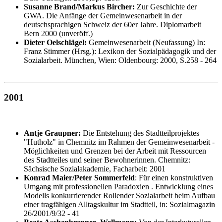
Susanne Brand/Markus Bircher:
Zur Geschichte der
GWA. Die Anfänge der Gemeinwesenarbeit in der
deutschsprachigen Schweiz der 60er Jahre. Diplomarbeit
Bern 2000 (unveröff.)
Dieter Oelschlägel:
Gemeinwesenarbeit (Neufassung) In:
Franz Stimmer (Hrsg.): Lexikon der Sozialpädagogik und der
Sozialarbeit. München, Wien: Oldenbourg: 2000, S.258 - 264
2001
Antje Graupner:
Die Entstehung des Stadtteilprojektes
"Hutholz" in Chemnitz im Rahmen der Gemeinwesenarbeit -
Möglichkeiten und Grenzen bei der Arbeit mit Ressourcen
des Stadtteiles und seiner Bewohnerinnen. Chemnitz:
Sächsische Sozialakademie, Facharbeit: 2001
Konrad Maier/Peter Sommerfeld
: Für einen konstruktiven
Umgang mit professionellen Paradoxien . Entwicklung eines
Modells konkurrierender Rollender Sozialarbeit beim Aufbau
einer tragfähigen Alltagskultur im Stadtteil, in: Sozialmagazin
26/2001/9/32 - 41