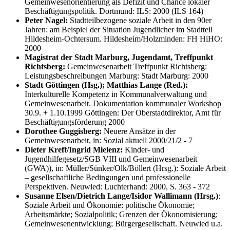
Gemeinwesenorientierung als Defizit und Chance lokaler
Beschäftigungspolitik. Dortmund: ILS: 2000 (ILS 164)
Peter Nagel:
Stadtteilbezogene soziale Arbeit in den 90er
Jahren: am Beispiel der Situation Jugendlicher im Stadtteil
Hildesheim-Ochtersum. Hildesheim/Holzminden: FH HiHO:
2000
Magistrat der Stadt Marburg, Jugendamt, Treffpunkt
Richtsberg:
Gemeinwesenarbeit Treffpunkt Richtsberg:
Leistungsbeschreibungen Marburg: Stadt Marburg: 2000
Stadt Göttingen (Hsg.); Matthias Lange (Red.):
Interkulturelle Kompetenz in Kommunalverwaltung und
Gemeinwesenarbeit. Dokumentation kommunaler Workshop
30.9. + 1.10.1999 Göttingen: Der Oberstadtdirektor, Amt für
Beschäftigungsförderung 2000
Dorothee Guggisberg:
Neuere Ansätze in der
Gemeinwesenarbeit, in: Sozial aktuell 2000/21/2 - 7
Dieter Kreft/Ingrid Mielenz:
Kinder- und
Jugendhilfegesetz/SGB VIII und Gemeinwesenarbeit
(GWA)), in: Müller/Sünker/Olk/Böllert (Hrsg.): Soziale Arbeit
– gesellschaftliche Bedingungen und professionelle
Perspektiven. Neuwied: Luchterhand: 2000, S. 363 - 372
Susanne Elsen/Dietrich Lange/Isidor Wallimann (Hrsg.)
:
Soziale Arbeit und Ökonomie: politische Ökonomie;
Arbeitsmärkte; Sozialpolitik; Grenzen der Ökonomisierung;
Gemeinwesenentwicklung; Bürgergesellschaft. Neuwied u.a.