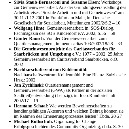
Silvia Staub-Bernasconi und Susanne Elsen
: Workshops
zur Gemeinwesenarbeit. Aus der Gründungsveranstaltung des
Arbeitskreises "Soziale Arbeit in und mit Gemeinwesen" am
30.11./1.12.2001 in Frankfurt am Main, in: Deutsche
Gesellschaft für Sozialarbeit, Mitteilungen 2002/2/S.2 – 10
Wolfgang Hinte
: Gemeinwesenarbeit, in: SOS-Dialog,
Fachmagazin des SOS-Kinderdorf e.V. 2002, S.56 – 58
Günter Rausch
: Von der Gemeinwesenarbeit zum
Quartiersmanagement, in: neue caritas 103/2002/18/28 – 33
Die Gemeinwesenprojekte des Caritasverbandes für
Saarbrücken und Umgebung e
.
V
.: 1977 – 2002. 25 Jahre
Gemeinwesenarbeit im Caritasverband Saarbrücken. o.O.
2002
Nachbarschaftszentrum Kohlenmühl
:
Nachbarschaftszentrum Kohlenmühl. Eine Bilanz. Sulzbasch:
Hrsg.: 2002
Jan Zychlinski
: Quartiersmanagement und
Gemeinwesenarbeit (GWA) als Partner in der sozialen
Stadt(teil)entwicklung (Leipzig), in: foco-Rundbrief Juli
2002/17 – 19
Hermann Schaaf
: Wie werden Bewohnerschaften zu
handlungsfähigen Akteuren und welchen Beitrag können sie
im Rahmen des Erneuerungsprozesses leisten? Ebda. 20-27
Michael Rothschuh
: Organizing for Change –
Erfolgsgeschichten des Community Organizing, ebda. S. 30 –