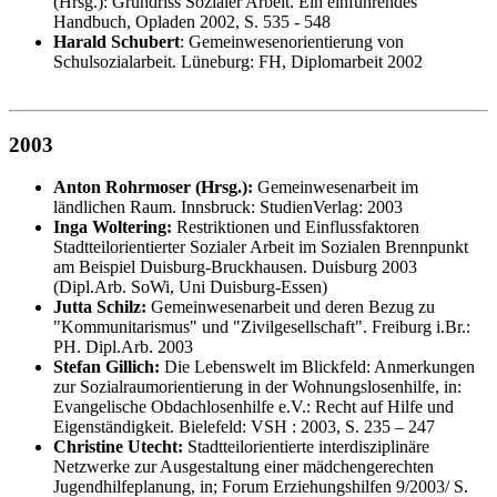
(Hrsg.): Grundriss Sozialer Arbeit. Ein einführendes
Handbuch, Opladen 2002, S. 535 - 548
Harald Schubert
: Gemeinwesenorientierung von
Schulsozialarbeit. Lüneburg: FH, Diplomarbeit 2002
2003
Anton Rohrmoser (Hrsg.):
Gemeinwesenarbeit im
ländlichen Raum. Innsbruck: StudienVerlag: 2003
Inga Woltering:
Restriktionen und Einflussfaktoren
Stadtteilorientierter Sozialer Arbeit im Sozialen Brennpunkt
am Beispiel Duisburg-Bruckhausen. Duisburg 2003
(Dipl.Arb. SoWi, Uni Duisburg-Essen)
Jutta Schilz:
Gemeinwesenarbeit und deren Bezug zu
"Kommunitarismus" und "Zivilgesellschaft". Freiburg i.Br.:
PH. Dipl.Arb. 2003
Stefan Gillich:
Die Lebenswelt im Blickfeld: Anmerkungen
zur Sozialraumorientierung in der Wohnungslosenhilfe, in:
Evangelische Obdachlosenhilfe e.V.: Recht auf Hilfe und
Eigenständigkeit. Bielefeld: VSH : 2003, S. 235 – 247
Christine Utecht:
Stadtteilorientierte interdisziplinäre
Netzwerke zur Ausgestaltung einer mädchengerechten
Jugendhilfeplanung, in; Forum Erziehungshilfen 9/2003/ S.