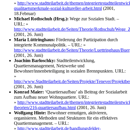
»
http://www.stadtteilarbeit.de/themen/integriertestadtteilentw
qualitaetsmerkmale-sozial-kultureller-arbeit.html
(2001,
18.Februar)
Michael Rothschuh (Hrsg.):
Wege zur Sozialen Stadt. –
URL:
»
http://www.stadtteilarbeit.de/Seiten/Theorie/Rothschuh/Wege_
(2001, 26. Juni)
Maria Lüttringhaus:
Förderung der Partizipation durch
integrierte Kommunalpolitik. – URL:
»
http://www.stadtteilarbeit.de/Seiten/Theorie/Luettringhaus/Bue
(2001, 26. Juni)
Joachim Barloschky:
Stadtteilentwicklung,
Quartiersmanagement, Netzwerke und
Bewohner/innenbeteiligung in sozialen Brennpunkten. URL:
»
http://www.Stadtteilarbeit.de/Seiten/Projekte/Tenever/Projekt
(2001, 26. Juni)
Konrad Maier:
‘Quartiersaufbau’ als Beitrag der Sozialarbeit
zum Aufbau neuer Wohnquartiere. URL:
»
http://www.stadtteilarbeit.de/themen/integriertestadtteilentwi
theorien/216-quartiersaufbau.html
(2001, 26. Juni)
Wolfgang Hinte:
Bewohner ermutigen, aktivieren,
organisieren. Methoden und Strukturen für ein effektives
Quartiermanagement. – URL:
»
http://www.stadtteilarbeit.de/handlungsfelder-