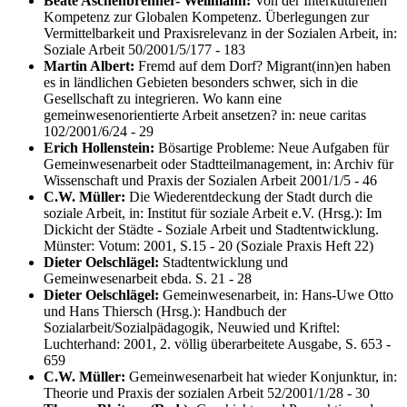
Beate Aschenbrenner- Wellmann:
Von der Interkuturellen
Kompetenz zur Globalen Kompetenz. Überlegungen zur
Vermittelbarkeit und Praxisrelevanz in der Sozialen Arbeit, in:
Soziale Arbeit 50/2001/5/177 - 183
Martin Albert:
Fremd auf dem Dorf? Migrant(inn)en haben
es in ländlichen Gebieten besonders schwer, sich in die
Gesellschaft zu integrieren. Wo kann eine
gemeinwesenorientierte Arbeit ansetzen? in: neue caritas
102/2001/6/24 - 29
Erich Hollenstein:
Bösartige Probleme: Neue Aufgaben für
Gemeinwesenarbeit oder Stadtteilmanagement, in: Archiv für
Wissenschaft und Praxis der Sozialen Arbeit 2001/1/5 - 46
C.W. Müller:
Die Wiederentdeckung der Stadt durch die
soziale Arbeit, in: Institut für soziale Arbeit e.V. (Hrsg.): Im
Dickicht der Städte - Soziale Arbeit und Stadtentwicklung.
Münster: Votum: 2001, S.15 - 20 (Soziale Praxis Heft 22)
Dieter Oelschlägel:
Stadtentwicklung und
Gemeinwesenarbeit ebda. S. 21 - 28
Dieter Oelschlägel:
Gemeinwesenarbeit, in: Hans-Uwe Otto
und Hans Thiersch (Hrsg.): Handbuch der
Sozialarbeit/Sozialpädagogik, Neuwied und Kriftel:
Luchterhand: 2001, 2. völlig überarbeitete Ausgabe, S. 653 -
659
C.W. Müller:
Gemeinwesenarbeit hat wieder Konjunktur, in:
Theorie und Praxis der sozialen Arbeit 52/2001/1/28 - 30