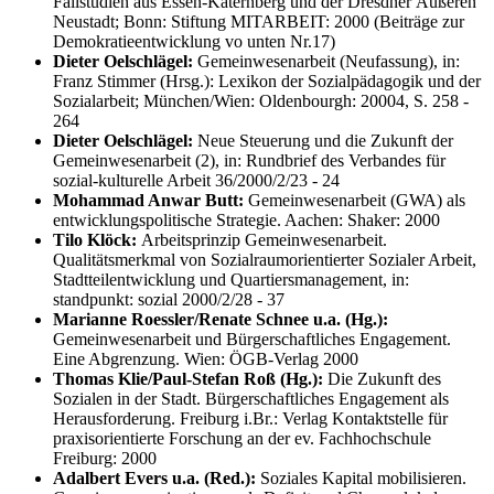
Fallstudien aus Essen-Katernberg und der Dresdner Äußeren
Neustadt; Bonn: Stiftung MITARBEIT: 2000 (Beiträge zur
Demokratieentwicklung vo unten Nr.17)
Dieter Oelschlägel:
Gemeinwesenarbeit (Neufassung), in:
Franz Stimmer (Hrsg.): Lexikon der Sozialpädagogik und der
Sozialarbeit; München/Wien: Oldenbourgh: 20004, S. 258 -
264
Dieter Oelschlägel:
Neue Steuerung und die Zukunft der
Gemeinwesenarbeit (2), in: Rundbrief des Verbandes für
sozial-kulturelle Arbeit 36/2000/2/23 - 24
Mohammad Anwar Butt:
Gemeinwesenarbeit (GWA) als
entwicklungspolitische Strategie. Aachen: Shaker: 2000
Tilo Klöck:
Arbeitsprinzip Gemeinwesenarbeit.
Qualitätsmerkmal von Sozialraumorientierter Sozialer Arbeit,
Stadtteilentwicklung und Quartiersmanagement, in:
standpunkt: sozial 2000/2/28 - 37
Marianne Roessler/Renate Schnee u.a. (Hg.):
Gemeinwesenarbeit und Bürgerschaftliches Engagement.
Eine Abgrenzung. Wien: ÖGB-Verlag 2000
Thomas Klie/Paul-Stefan Roß (Hg.):
Die Zukunft des
Sozialen in der Stadt. Bürgerschaftliches Engagement als
Herausforderung. Freiburg i.Br.: Verlag Kontaktstelle für
praxisorientierte Forschung an der ev. Fachhochschule
Freiburg: 2000
Adalbert Evers u.a. (Red.):
Soziales Kapital mobilisieren.