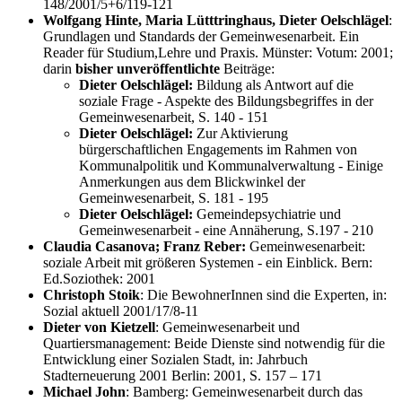
148/2001/5+6/119-121
Wolfgang Hinte, Maria Lütttringhaus, Dieter Oelschlägel
:
Grundlagen und Standards der Gemeinwesenarbeit. Ein
Reader für Studium,Lehre und Praxis. Münster: Votum: 2001;
darin
bisher unveröffentlichte
Beiträge:
Dieter Oelschlägel:
Bildung als Antwort auf die
soziale Frage - Aspekte des Bildungsbegriffes in der
Gemeinwesenarbeit, S. 140 - 151
Dieter Oelschlägel:
Zur Aktivierung
bürgerschaftlichen Engagements im Rahmen von
Kommunalpolitik und Kommunalverwaltung - Einige
Anmerkungen aus dem Blickwinkel der
Gemeinwesenarbeit, S. 181 - 195
Dieter Oelschlägel:
Gemeindepsychiatrie und
Gemeinwesenarbeit - eine Annäherung, S.197 - 210
Claudia Casanova; Franz Reber:
Gemeinwesenarbeit:
soziale Arbeit mit größeren Systemen - ein Einblick. Bern:
Ed.Soziothek: 2001
Christoph Stoik
: Die BewohnerInnen sind die Experten, in:
Sozial aktuell 2001/17/8-11
Dieter von Kietzell
: Gemeinwesenarbeit und
Quartiersmanagement: Beide Dienste sind notwendig für die
Entwicklung einer Sozialen Stadt, in: Jahrbuch
Stadterneuerung 2001 Berlin: 2001, S. 157 – 171
Michael John
: Bamberg: Gemeinwesenarbeit durch das