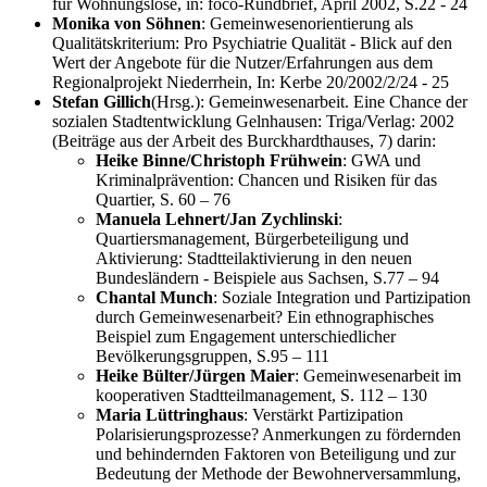
für Wohnungslose, in: foco-Rundbrief, April 2002, S.22 - 24
Monika von Söhnen
: Gemeinwesenorientierung als
Qualitätskriterium: Pro Psychiatrie Qualität - Blick auf den
Wert der Angebote für die Nutzer/Erfahrungen aus dem
Regionalprojekt Niederrhein, In: Kerbe 20/2002/2/24 - 25
Stefan Gillich
(Hrsg.): Gemeinwesenarbeit. Eine Chance der
sozialen Stadtentwicklung Gelnhausen: Triga/Verlag: 2002
(Beiträge aus der Arbeit des Burckhardthauses, 7) darin:
Heike Binne/Christoph Frühwein
: GWA und
Kriminalprävention: Chancen und Risiken für das
Quartier, S. 60 – 76
Manuela Lehnert/Jan Zychlinski
:
Quartiersmanagement, Bürgerbeteiligung und
Aktivierung: Stadtteilaktivierung in den neuen
Bundesländern - Beispiele aus Sachsen, S.77 – 94
Chantal Munch
: Soziale Integration und Partizipation
durch Gemeinwesenarbeit? Ein ethnographisches
Beispiel zum Engagement unterschiedlicher
Bevölkerungsgruppen, S.95 – 111
Heike Bülter/Jürgen Maier
: Gemeinwesenarbeit im
kooperativen Stadtteilmanagement, S. 112 – 130
Maria Lüttringhaus
: Verstärkt Partizipation
Polarisierungsprozesse? Anmerkungen zu fördernden
und behindernden Faktoren von Beteiligung und zur
Bedeutung der Methode der Bewohnerversammlung,