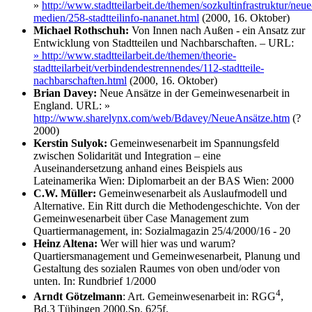
»
http://www.stadtteilarbeit.de/themen/sozkultinfrastruktur/neue
medien/258-stadtteilinfo-nananet.html
(2000, 16. Oktober)
Michael Rothschuh:
Von Innen nach Außen - ein Ansatz zur
Entwicklung von Stadtteilen und Nachbarschaften. – URL:
»
http://www.stadtteilarbeit.de/themen/theorie-
stadtteilarbeit/verbindendestrennendes/112-stadtteile-
nachbarschaften.html
(2000, 16. Oktober)
Brian Davey:
Neue Ansätze in der Gemeinwesenarbeit in
England. URL:
»
http://www.sharelynx.com/web/Bdavey/NeueAnsätze.htm
(?
2000)
Kerstin Sulyok:
Gemeinwesenarbeit im Spannungsfeld
zwischen Solidarität und Integration – eine
Auseinandersetzung anhand eines Beispiels aus
Lateinamerika Wien: Diplomarbeit an der BAS Wien: 2000
C.W. Müller:
Gemeinwesenarbeit als Auslaufmodell und
Alternative. Ein Ritt durch die Methodengeschichte. Von der
Gemeinwesenarbeit über Case Management zum
Quartiermanagement, in: Sozialmagazin 25/4/2000/16 - 20
Heinz Altena:
Wer will hier was und warum?
Quartiersmanagement und Gemeinwesenarbeit, Planung und
Gestaltung des sozialen Raumes von oben und/oder von
unten. In: Rundbrief 1/2000
4
Arndt Götzelmann
: Art. Gemeinwesenarbeit in: RGG
,
Bd.3 Tübingen 2000,Sp. 625f.