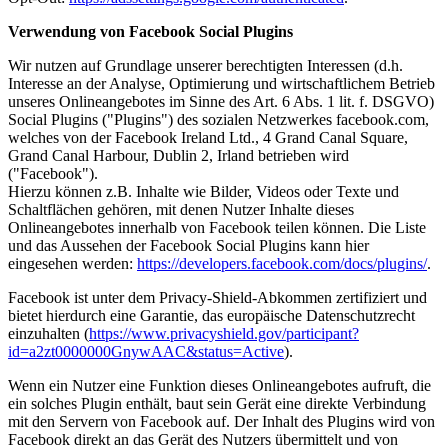
Verwendung von Facebook Social Plugins
Wir nutzen auf Grundlage unserer berechtigten Interessen (d.h.
Interesse an der Analyse, Optimierung und wirtschaftlichem Betrieb
unseres Onlineangebotes im Sinne des Art. 6 Abs. 1 lit. f. DSGVO)
Social Plugins ("Plugins") des sozialen Netzwerkes facebook.com,
welches von der Facebook Ireland Ltd., 4 Grand Canal Square,
Grand Canal Harbour, Dublin 2, Irland betrieben wird
("Facebook").
Hierzu können z.B. Inhalte wie Bilder, Videos oder Texte und
Schaltflächen gehören, mit denen Nutzer Inhalte dieses
Onlineangebotes innerhalb von Facebook teilen können. Die Liste
und das Aussehen der Facebook Social Plugins kann hier
eingesehen werden:
https://developers.facebook.com/docs/plugins/
.
Facebook ist unter dem Privacy-Shield-Abkommen zertifiziert und
bietet hierdurch eine Garantie, das europäische Datenschutzrecht
einzuhalten (
https://www.privacyshield.gov/participant?
id=a2zt0000000GnywAAC&status=Active
).
Wenn ein Nutzer eine Funktion dieses Onlineangebotes aufruft, die
ein solches Plugin enthält, baut sein Gerät eine direkte Verbindung
mit den Servern von Facebook auf. Der Inhalt des Plugins wird von
Facebook direkt an das Gerät des Nutzers übermittelt und von