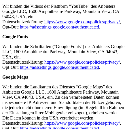
Wir binden die Videos der Plattform “YouTube” des Anbieters
Google LLC, 1600 Amphitheatre Parkway, Mountain View, CA
94043, USA, ein.
Datenschutzerklärung:
https://www.google.com/policies/privacy/
,
Opt-Out:
https://adssettings.google.com/authenticated
.
Google Fonts
Wir binden die Schriftarten ("Google Fonts") des Anbieters Google
LLC, 1600 Amphitheatre Parkway, Mountain View, CA 94043,
USA, ein.
Datenschutzerklärung:
https://www.google.com/policies/privacy/
,
Opt-Out:
https://adssettings.google.com/authenticated
.
Google Maps
Wir binden die Landkarten des Dienstes “Google Maps” des
Anbieters Google LLC, 1600 Amphitheatre Parkway, Mountain
View, CA 94043, USA, ein. Zu den verarbeiteten Daten können
insbesondere IP-Adressen und Standortdaten der Nutzer gehören,
die jedoch nicht ohne deren Einwilligung (im Regelfall im Rahmen
der Einstellungen ihrer Mobilgeräte vollzogen), erhoben werden.
Die Daten können in den USA verarbeitet werden.
Datenschutzerklärung:
https://www.google.com/policies/privacy/
,
Opt-Out:
https://adssettings.google.com/authenticated
.