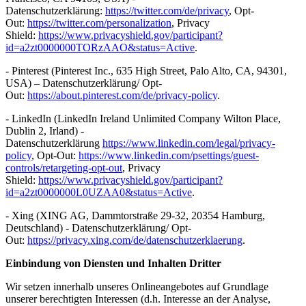
Datenschutzerklärung:
https://twitter.com/de/privacy
, Opt-
Out:
https://twitter.com/personalization
, Privacy
Shield:
https://www.privacyshield.gov/participant?
id=a2zt0000000TORzAAO&status=Active
.
- Pinterest (Pinterest Inc., 635 High Street, Palo Alto, CA, 94301,
USA) – Datenschutzerklärung/ Opt-
Out:
https://about.pinterest.com/de/privacy-policy
.
- LinkedIn (LinkedIn Ireland Unlimited Company Wilton Place,
Dublin 2, Irland) -
Datenschutzerklärung
https://www.linkedin.com/legal/privacy-
policy
, Opt-Out:
https://www.linkedin.com/psettings/guest-
controls/retargeting-opt-out
, Privacy
Shield:
https://www.privacyshield.gov/participant?
id=a2zt0000000L0UZAA0&status=Active
.
- Xing (XING AG, Dammtorstraße 29-32, 20354 Hamburg,
Deutschland) - Datenschutzerklärung/ Opt-
Out:
https://privacy.xing.com/de/datenschutzerklaerung
.
Einbindung von Diensten und Inhalten Dritter
Wir setzen innerhalb unseres Onlineangebotes auf Grundlage
unserer berechtigten Interessen (d.h. Interesse an der Analyse,