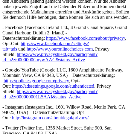
den Anbietern geltend gemacht werden können. Nur die Anbieter
haben jeweils Zugriff auf die Daten der Nutzer und können direkt
entsprechende Maßnahmen ergreifen und Auskünfte geben. Sollten
Sie dennoch Hilfe benötigen, dann können Sie sich an uns wenden.
- Facebook (Facebook Ireland Ltd., 4 Grand Canal Square, Grand
Canal Harbour, Dublin 2, Irland) -
Datenschutzerklärung:
https://www.facebook.com/about/privacy/
,
Opt-Out:
https://www.facebook.com/settings?
tab=ads
und
http://www.youronlinechoices.com
, Privacy
Shield:
https://www.privacyshield.gov/participant?
id=a2zt0000000GnywAAC&status=Active
.
- Google/ YouTube (Google LLC, 1600 Amphitheatre Parkway,
Mountain View, CA 94043, USA) – Datenschutzerklärung:
https://policies.google.com/privacy
, Opt-
Out:
https://adssettings.google.com/authenticated
, Privacy
Shield:
https://www.privacyshield.gov/participant?
id=a2zt000000001L5AAI&status=Active
.
- Instagram (Instagram Inc., 1601 Willow Road, Menlo Park, CA,
94025, USA) – Datenschutzerklärung/ Opt-
Out:
http://instagram.com/about/legal/privacy/
.
- Twitter (Twitter Inc., 1355 Market Street, Suite 900, San
Francisco, CA 94103, USA) -