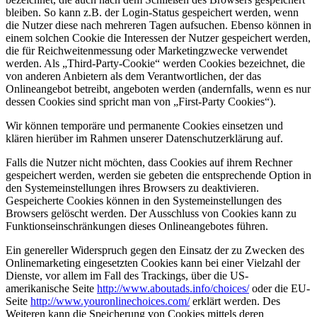
bleiben. So kann z.B. der Login-Status gespeichert werden, wenn
die Nutzer diese nach mehreren Tagen aufsuchen. Ebenso können in
einem solchen Cookie die Interessen der Nutzer gespeichert werden,
die für Reichweitenmessung oder Marketingzwecke verwendet
werden. Als „Third-Party-Cookie“ werden Cookies bezeichnet, die
von anderen Anbietern als dem Verantwortlichen, der das
Onlineangebot betreibt, angeboten werden (andernfalls, wenn es nur
dessen Cookies sind spricht man von „First-Party Cookies“).
Wir können temporäre und permanente Cookies einsetzen und
klären hierüber im Rahmen unserer Datenschutzerklärung auf.
Falls die Nutzer nicht möchten, dass Cookies auf ihrem Rechner
gespeichert werden, werden sie gebeten die entsprechende Option in
den Systemeinstellungen ihres Browsers zu deaktivieren.
Gespeicherte Cookies können in den Systemeinstellungen des
Browsers gelöscht werden. Der Ausschluss von Cookies kann zu
Funktionseinschränkungen dieses Onlineangebotes führen.
Ein genereller Widerspruch gegen den Einsatz der zu Zwecken des
Onlinemarketing eingesetzten Cookies kann bei einer Vielzahl der
Dienste, vor allem im Fall des Trackings, über die US-
amerikanische Seite
http://www.aboutads.info/choices/
oder die EU-
Seite
http://www.youronlinechoices.com/
erklärt werden. Des
Weiteren kann die Speicherung von Cookies mittels deren