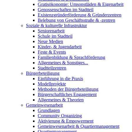
Gratisökonomie: Umsonstläden & Eigenarbeit
Genossenschaften im Stadtteil
Existenzgründerförderung & Gründerzentren
Belebung von Geschäftsstraße & -zentren
Soziale & kulturelle Infrastruktur
Seniorenarbeit
Schule im Stadtteil
Neue Medien
Kinder- & Jugendarbeit
Feste & Events
Familienbildung & Sprachförderung
Allgemeines & Sonstiges...
Stadtteilzentren
Bürgerbeteiligung
Einführung in die Praxis
Modellprojekte
Methoden der Bürgerbeteiligung
Bürgerschaftliches Engagement
Allgemeines & Theorien
Gemeinwesenarbeit
Grundlagen
Community Organizing
Aktivierung & Empowerment
Gemeinwesenarbeit & Quartiermanagement
Quartiermanagement