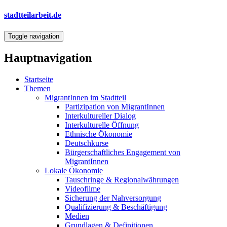
Direkt
stadtteilarbeit.de
zum
Inhalt
Toggle navigation
Hauptnavigation
Startseite
Themen
MigrantInnen im Stadtteil
Partizipation von MigrantInnen
Interkultureller Dialog
Interkulturelle Öffnung
Ethnische Ökonomie
Deutschkurse
Bürgerschaftliches Engagement von
MigrantInnen
Lokale Ökonomie
Tauschringe & Regionalwährungen
Videofilme
Sicherung der Nahversorgung
Qualifizierung & Beschäftigung
Medien
Grundlagen & Definitionen