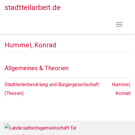
Direkt
stadtteilarbeit.de
zum
Inhalt
Toggle
navigat
Hummel, Konrad
Allgemeines & Theorien
Stadtteilentwicklung und Bürgergesellschaft
Hummel,
(Thesen)
Konrad
Footer