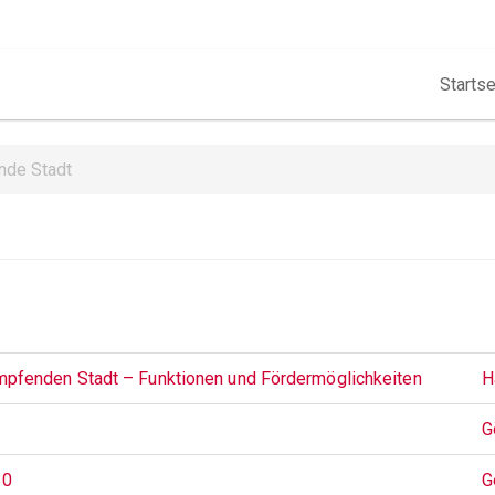
Hauptna
Startse
de Stadt
mpfenden Stadt – Funktionen und Fördermöglichkeiten
H
G
30
G