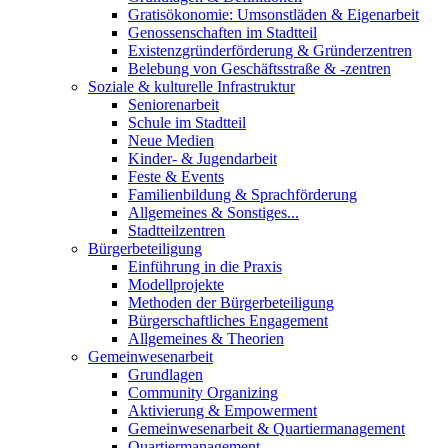
Gratisökonomie: Umsonstläden & Eigenarbeit
Genossenschaften im Stadtteil
Existenzgründerförderung & Gründerzentren
Belebung von Geschäftsstraße & -zentren
Soziale & kulturelle Infrastruktur
Seniorenarbeit
Schule im Stadtteil
Neue Medien
Kinder- & Jugendarbeit
Feste & Events
Familienbildung & Sprachförderung
Allgemeines & Sonstiges...
Stadtteilzentren
Bürgerbeteiligung
Einführung in die Praxis
Modellprojekte
Methoden der Bürgerbeteiligung
Bürgerschaftliches Engagement
Allgemeines & Theorien
Gemeinwesenarbeit
Grundlagen
Community Organizing
Aktivierung & Empowerment
Gemeinwesenarbeit & Quartiermanagement
Quartiermanagement