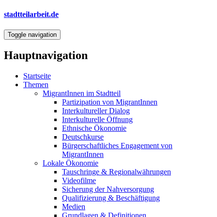
Direkt
stadtteilarbeit.de
zum
Inhalt
Toggle navigation
Hauptnavigation
Startseite
Themen
MigrantInnen im Stadtteil
Partizipation von MigrantInnen
Interkultureller Dialog
Interkulturelle Öffnung
Ethnische Ökonomie
Deutschkurse
Bürgerschaftliches Engagement von
MigrantInnen
Lokale Ökonomie
Tauschringe & Regionalwährungen
Videofilme
Sicherung der Nahversorgung
Qualifizierung & Beschäftigung
Medien
Grundlagen & Definitionen