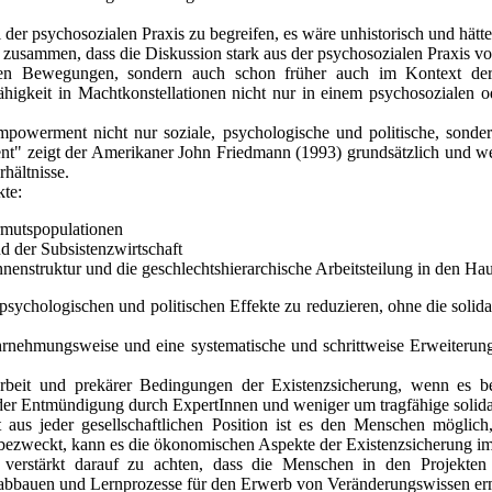
er psychosozialen Praxis zu begreifen, es wäre unhistorisch und hä
zusammen, dass die Diskussion stark aus der psychosozialen Praxis vo
len Bewegungen, sondern auch schon früher auch im Kontext der
igkeit in Machtkonstellationen nicht nur in einem psychosozialen od
ft Empowerment nicht nur soziale, psychologische und politische, 
t" zeigt der Amerikaner John Friedmann (1993) grundsätzlich und we
hältnisse.
te:
mutspopulationen
d der Subsistenzwirtschaft
nstruktur und die geschlechtshierarchische Arbeitsteilung in den Hau
sychologischen und politischen Effekte zu reduzieren, ohne die sol
ahrnehmungsweise und eine systematische und schrittweise Erweiteru
beit und prekärer Bedingungen der Existenzsicherung, wenn es 
er Entmündigung durch ExpertInnen und weniger um tragfähige soli
 aus jeder gesellschaftlichen Position ist es den Menschen möglich
ezweckt, kann es die ökonomischen Aspekte der Existenzsicherung i
erstärkt darauf zu achten, dass die Menschen in den Projekten ni
eit abbauen und Lernprozesse für den Erwerb von Veränderungswissen e