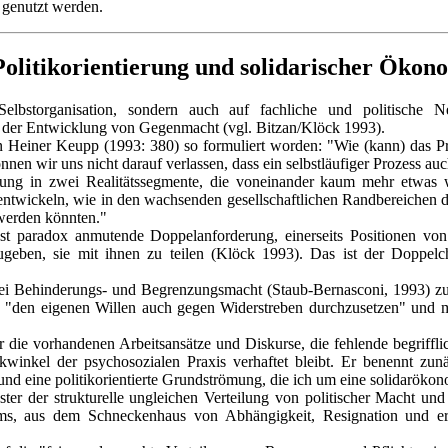
 genutzt werden.
litikorientierung und solidarischer Ökon
elbstorganisation, sondern auch auf fachliche und politische Ne
an der Entwicklung von Gegenmacht (vgl. Bitzan/Klöck 1993).
Heiner Keupp (1993: 380) so formuliert worden: "Wie (kann) das Pri
önnen wir uns nicht darauf verlassen, dass ein selbstläufiger Prozess
ltung in zwei Realitätssegmente, die voneinander kaum mehr etwas
zu entwickeln, wie in den wachsenden gesellschaftlichen Randbereichen
 werden könnten."
hst paradox anmutende Doppelanforderung, einerseits Positionen vo
bzugeben, sie mit ihnen zu teilen (Klöck 1993). Das ist der Doppel
bei Behinderungs- und Begrenzungsmacht (Staub-Bernasconi, 1993) zu 
den eigenen Willen auch gegen Widerstreben durchzusetzen" und mit
er die vorhandenen Arbeitsansätze und Diskurse, die fehlende begriffl
inkel der psychosozialen Praxis verhaftet bleibt. Er benennt zunä
und eine politikorientierte Grundströmung, die ich um eine solidarök
ter der strukturelle ungleichen Verteilung von politischer Macht u
ums, aus dem Schneckenhaus von Abhängigkeit, Resignation und erle