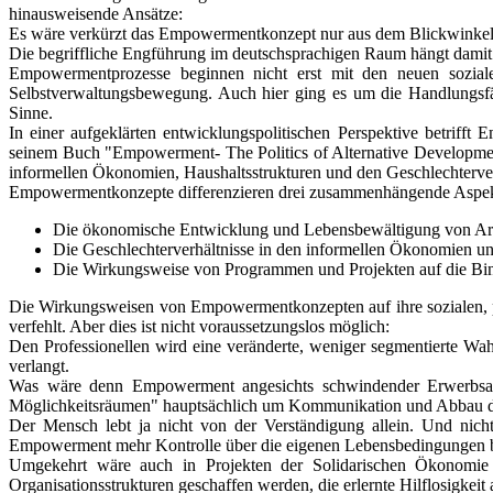
hinausweisende Ansätze:
Es wäre verkürzt das Empowermentkonzept nur aus dem Blickwinkel d
Die begriffliche Engführung im deutschsprachigen Raum hängt damit 
Empowermentprozesse beginnen nicht erst mit den neuen sozia
Selbstverwaltungsbewegung. Auch hier ging es um die Handlungsfäh
Sinne.
In einer aufgeklärten entwicklungspolitischen Perspektive betrif
seinem Buch "Empowerment- The Politics of Alternative Developmen
informellen Ökonomien, Haushaltsstrukturen und den Geschlechterver
Empowermentkonzepte differenzieren drei zusammenhängende Aspek
Die ökonomische Entwicklung und Lebensbewältigung von Ar
Die Geschlechterverhältnisse in den informellen Ökonomien un
Die Wirkungsweise von Programmen und Projekten auf die Binne
Die Wirkungsweisen von Empowermentkonzepten auf ihre sozialen, p
verfehlt. Aber dies ist nicht voraussetzungslos möglich:
Den Professionellen wird eine veränderte, weniger segmentierte W
verlangt.
Was wäre denn Empowerment angesichts schwindender Erwerbsar
Möglichkeitsräumen" hauptsächlich um Kommunikation und Abbau d
Der Mensch lebt ja nicht von der Verständigung allein. Und nicht
Empowerment mehr Kontrolle über die eigenen Lebensbedingungen b
Umgekehrt wäre auch in Projekten der Solidarischen Ökonomie v
Organisationsstrukturen geschaffen werden, die erlernte Hilflosigk