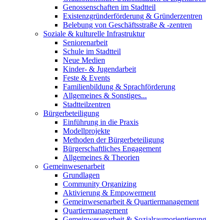
Genossenschaften im Stadtteil
Existenzgründerförderung & Gründerzentren
Belebung von Geschäftsstraße & -zentren
Soziale & kulturelle Infrastruktur
Seniorenarbeit
Schule im Stadtteil
Neue Medien
Kinder- & Jugendarbeit
Feste & Events
Familienbildung & Sprachförderung
Allgemeines & Sonstiges...
Stadtteilzentren
Bürgerbeteiligung
Einführung in die Praxis
Modellprojekte
Methoden der Bürgerbeteiligung
Bürgerschaftliches Engagement
Allgemeines & Theorien
Gemeinwesenarbeit
Grundlagen
Community Organizing
Aktivierung & Empowerment
Gemeinwesenarbeit & Quartiermanagement
Quartiermanagement
Gemeinwesenarbeit & Sozialraumorientierung