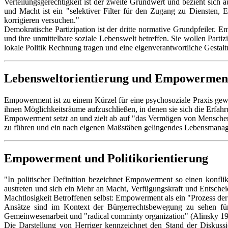
Verteilungsgerechtigkeit ist der zweite Grundwert und bezieht sich 
und Macht ist ein "selektiver Filter für den Zugang zu Diensten,
korrigieren versuchen."
Demokratische Partizipation ist der dritte normative Grundpfeiler.
und ihre unmittelbare soziale Lebenswelt betreffen. Sie wollen Part
lokale Politik Rechnung tragen und eine eigenverantwortliche Gestal
Lebensweltorientierung und Empowermen
Empowerment ist zu einem Kürzel für eine psychosoziale Praxis gew
ihnen Möglichkeitsräume aufzuschließen, in denen sie sich die Erfah
Empowerment setzt an und zielt ab auf "das Vermögen von Menschen,
zu führen und ein nach eigenen Maßstäben gelingendes Lebensmanage
Empowerment und Politikorientierung
"In politischer Definition bezeichnet Empowerment so einen konflik
austreten und sich ein Mehr an Macht, Verfügungskraft und Entsch
Machtlosigkeit Betroffenen selbst: Empowerment als ein "Prozess de
Ansätze sind im Kontext der Bürgerrechtsbewegung zu sehen für
Gemeinwesenarbeit und "radical comminty organization" (Alinsky 1
Die Darstellung von Herriger kennzeichnet den Stand der Diskussio