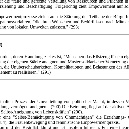
auf die "faire und gerechte Verteilung von Ressourcen und Pflichten 
 Erziehung und Beschäftigung. Folgerichtig zielt Empowerment auf so
 Empowermentprozesse zielen auf die Stärkung der Teilhabe der BürgerI
izipationsverfahren, "die ihren Wünschen und Bedürfnissen nach Mitma
tung von lokalen Umwelten zulassen." (293)
t
orden, deren Handlungsziel es ist, "Menschen das Rüstzeug für ein e
rung der eigenen Stärke aneignen und Muster solidarischer Vernetzung 
 die Unüberschaubarkeiten, Komplikationen und Belastungen des Allta
ment zu realisieren." (291)
thaften Prozess der Umverteilung von politischer Macht, in dessen Ve
eidungsvermögen aneignen." (290) Die Betonung liegt auf der aktiven
r Selbst-Aneignung von Lebenskräften" (290).
 eine "Selbst-Bemächtigung von Ohnmächtigen" die Erziehungs- und
984), die Frauenbewegung und feministische Empowermentpraxis.
n und der Begriffsbildung und ist insofern hilfreich. Für eine theor