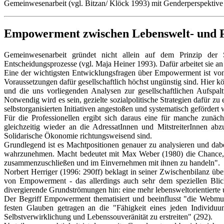
Gemeinwesenarbeit (vgl. Bitzan/ Klöck 1993) mit Genderperspektive
Empowerment zwischen Lebenswelt- und Po
Gemeinwesenarbeit gründet nicht allein auf dem Prinzip der S
Entscheidungsprozesse (vgl. Maja Heiner 1993). Dafür arbeitet sie 
Eine der wichtigsten Entwicklungsfragen über Empowerment ist von 
Voraussetzungen dafür gesellschaftlich höchst ungünstig sind. Hier k
und die uns vorliegenden Analysen zur gesellschaftlichen Aufspa
Notwendig wird es sein, gezielte sozialpolitische Strategien dafür 
selbstorganisierten Initiativen angestoßen und systematisch gefördert
Für die Professionellen ergibt sich daraus eine für manche zunäc
gleichzeitig wieder an die AdressatInnen und MitstreiterInnen a
Solidarische Ökonomie richtungsweisend sind.
Grundlegend ist es Machtpositionen genauer zu analysieren und da
wahrzunehmen. Macht bedeutet mit Max Weber (1980) die Chance, "
zusammenzuschließen und im Einvernehmen mit ihnen zu handeln".
Norbert Herriger (1996: 290ff) beklagt in seiner Zwischenbilanz üb
von Empowerment - das allerdings auch sehr dem speziellen Blickw
divergierende Grundströmungen hin: eine mehr lebensweltorientierte 
Der Begriff Empowerment thematisiert und beeinflusst "die Webmus
festen Glauben getragen an die "Fähigkeit eines jeden Individu
Selbstverwirklichung und Lebenssouveränität zu erstreiten" (292).