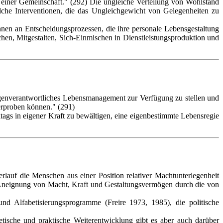
in einer Gemeinschaft." (292) Die ungleiche Verteilung von Wohlstand
lche Interventionen, die das Ungleichgewicht von Gelegenheiten zu
nnen an Entscheidungsprozessen, die ihre personale Lebensgestaltung
chen, Mitgestalten, Sich-Einmischen in Dienstleistungsproduktion und
igenverantwortliches Lebensmanagement zur Verfügung zu stellen und
erproben können." (291)
gs in eigener Kraft zu bewältigen, eine eigenbestimmte Lebensregie
rlauf die Menschen aus einer Position relativer Machtunterlegenheit
 Aneignung von Macht, Kraft und Gestaltungsvermögen durch die von
 Alfabetisierungsprogramme (Freire 1973, 1985), die politische
etische und praktische Weiterentwicklung gibt es aber auch darüber