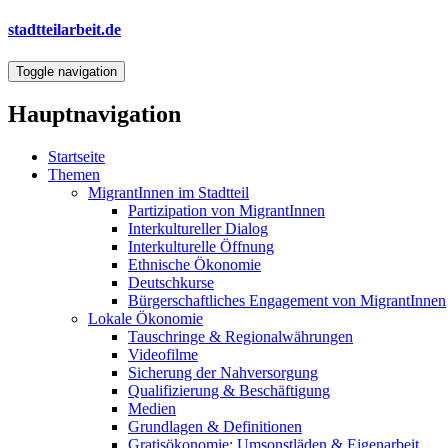
Direkt
stadtteilarbeit.de
zum
Inhalt
Toggle navigation
Hauptnavigation
Startseite
Themen
MigrantInnen im Stadtteil
Partizipation von MigrantInnen
Interkultureller Dialog
Interkulturelle Öffnung
Ethnische Ökonomie
Deutschkurse
Bürgerschaftliches Engagement von MigrantInnen
Lokale Ökonomie
Tauschringe & Regionalwährungen
Videofilme
Sicherung der Nahversorgung
Qualifizierung & Beschäftigung
Medien
Grundlagen & Definitionen
Gratisökonomie: Umsonstläden & Eigenarbeit