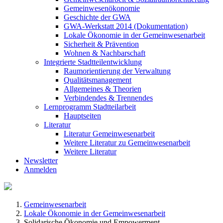
Gemeinwesenökonomie
Geschichte der GWA
GWA-Werkstatt 2014 (Dokumentation)
Lokale Ökonomie in der Gemeinwesenarbeit
Sicherheit & Prävention
Wohnen & Nachbarschaft
Integrierte Stadtteilentwicklung
Raumorientierung der Verwaltung
Qualitätsmanagement
Allgemeines & Theorien
Verbindendes & Trennendes
Lernprogramm Stadtteilarbeit
Hauptseiten
Literatur
Literatur Gemeinwesenarbeit
Weitere Literatur zu Gemeinwesenarbeit
Weitere Literatur
Newsletter
Anmelden
Gemeinwesenarbeit
Lokale Ökonomie in der Gemeinwesenarbeit
Solidarische Ökonomie und Empowerment