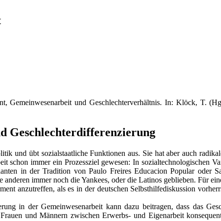
t
t, Gemeinwesenarbeit und Geschlechterverhältnis. In: Klöck, T. (
 Geschlechterdifferenzierung
tik und übt sozialstaatliche Funktionen aus. Sie hat aber auch radik
t schon immer ein Prozessziel gewesen: In sozialtechnologischen Vari
 Varianten in der Tradition von Paulo Freires Educacion Popular od
ie anderen immer noch die Yankees, oder die Latinos geblieben. Für eine
nt anzutreffen, als es in der deutschen Selbsthilfediskussion vorherr
ierung in der Gemeinwesenarbeit kann dazu beitragen, dass das Ges
auen und Männern zwischen Erwerbs- und Eigenarbeit konsequenter b