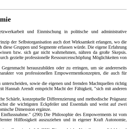
omie
tzwerkarbeit und Einmischung in politische und administrative
nzip der Selbstorganisation auch dort Wirksamkeit erlangen, wo die
 auch diese Gruppen und Segmente erfassen würde. Die eigene Erfahrung
 wissen bzw. sich gar nicht wahrnehmen, nähren da große Skepsis.
 durch gezielte professionelle Ressourcenschöpfung Möglichkeiten von
n Gegenmacht herauszubilden oder zu erringen, um sie andererseits
charakter von professionellen Empowermentkonzepten, die auch für
unterscheiden, sowie die eigenen und fremden Machtquellen richtig
 Hannah Arendt entspricht Macht der Fähigkeit, "sich mit anderen
iche Schärfe, konzeptuelle Differenzierung und methodische Prägnanz
chst die wichtigsten Eckpfeiler und Essentials und weist auf zwei
onomische Dimension ergänze.
nd Einflussnahme." (290) Die Philosophie des Empowerments ist vom
rnter Hilflosigkeit auszuziehen und in eigener Kraft Autonomie,