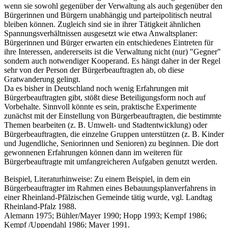
wenn sie sowohl gegenüber der Verwaltung als auch gegenüber den
Bürgerinnen und Bürgern unabhängig und parteipolitisch neutral
bleiben können. Zugleich sind sie in ihrer Tätigkeit ähnlichen
Spannungsverhältnissen ausgesetzt wie etwa Anwaltsplaner:
Bürgerinnen und Bürger erwarten ein entschiedenes Eintreten für
ihre Interessen, andererseits ist die Verwaltung nicht (nur) "Gegner"
sondern auch notwendiger Kooperand. Es hängt daher in der Regel
sehr von der Person der Bürgerbeauftragten ab, ob diese
Gratwanderung gelingt.
Da es bisher in Deutschland noch wenig Erfahrungen mit
Bürgerbeauftragten gibt, stößt diese Beteiligungsform noch auf
Vorbehalte. Sinnvoll könnte es sein, praktische Experimente
zunächst mit der Einstellung von Bürgerbeauftragten, die bestimmte
Themen bearbeiten (z. B. Umwelt- und Stadtentwicklung) oder
Bürgerbeauftragten, die einzelne Gruppen unterstützen (z. B. Kinder
und Jugendliche, Seniorinnen und Senioren) zu beginnen. Die dort
gewonnenen Erfahrungen können dann im weiteren für
Bürgerbeauftragte mit umfangreicheren Aufgaben genutzt werden.
Beispiel, Literaturhinweise: Zu einem Beispiel, in dem ein
Bürgerbeauftragter im Rahmen eines Bebauungsplanverfahrens in
einer Rheinland-Pfälzischen Gemeinde tätig wurde, vgl. Landtag
Rheinland-Pfalz 1988.
Alemann 1975; Bühler/Mayer 1990; Hopp 1993; Kempf 1986;
Kempf /Uppendahl 1986; Mayer 1991.