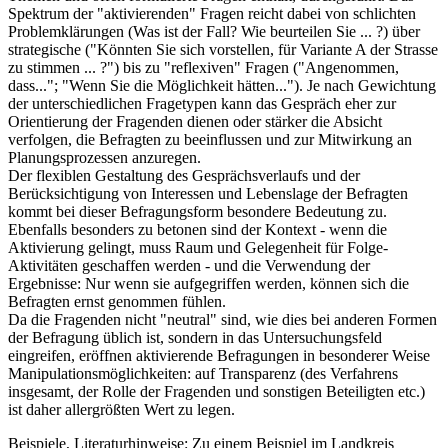
Spektrum der "aktivierenden" Fragen reicht dabei von schlichten
Problemklärungen (Was ist der Fall? Wie beurteilen Sie ... ?) über
strategische ("Könnten Sie sich vorstellen, für Variante A der Strasse
zu stimmen ... ?") bis zu "reflexiven" Fragen ("Angenommen,
dass..."; "Wenn Sie die Möglichkeit hätten..."). Je nach Gewichtung
der unterschiedlichen Fragetypen kann das Gespräch eher zur
Orientierung der Fragenden dienen oder stärker die Absicht
verfolgen, die Befragten zu beeinflussen und zur Mitwirkung an
Planungsprozessen anzuregen.
Der flexiblen Gestaltung des Gesprächsverlaufs und der
Berücksichtigung von Interessen und Lebenslage der Befragten
kommt bei dieser Befragungsform besondere Bedeutung zu.
Ebenfalls besonders zu betonen sind der Kontext - wenn die
Aktivierung gelingt, muss Raum und Gelegenheit für Folge-
Aktivitäten geschaffen werden - und die Verwendung der
Ergebnisse: Nur wenn sie aufgegriffen werden, können sich die
Befragten ernst genommen fühlen.
Da die Fragenden nicht "neutral" sind, wie dies bei anderen Formen
der Befragung üblich ist, sondern in das Untersuchungsfeld
eingreifen, eröffnen aktivierende Befragungen in besonderer Weise
Manipulationsmöglichkeiten: auf Transparenz (des Verfahrens
insgesamt, der Rolle der Fragenden und sonstigen Beteiligten etc.)
ist daher allergrößten Wert zu legen.
Beispiele, Literaturhinweise: Zu einem Beispiel im Landkreis