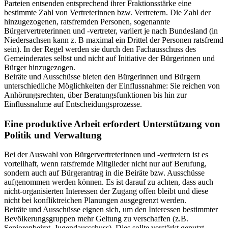
Parteien entsenden entsprechend ihrer Fraktionsstärke eine
bestimmte Zahl von Vertreterinnen bzw. Vertretern. Die Zahl der
hinzugezogenen, ratsfremden Personen, sogenannte
Bürgervertreterinnen und -vertreter, variiert je nach Bundesland (in
Niedersachsen kann z. B maximal ein Drittel der Personen ratsfremd
sein). In der Regel werden sie durch den Fachausschuss des
Gemeinderates selbst und nicht auf Initiative der Bürgerinnen und
Bürger hinzugezogen.
Beiräte und Ausschüsse bieten den Bürgerinnen und Bürgern
unterschiedliche Möglichkeiten der Einflussnahme: Sie reichen von
Anhörungsrechten, über Beratungsfunktionen bis hin zur
Einflussnahme auf Entscheidungsprozesse.
Eine produktive Arbeit erfordert Unterstützung von
Politik und Verwaltung
Bei der Auswahl von Bürgervertreterinnen und -vertretern ist es
vorteilhaft, wenn ratsfremde Mitglieder nicht nur auf Berufung,
sondern auch auf Bürgerantrag in die Beiräte bzw. Ausschüsse
aufgenommen werden können. Es ist darauf zu achten, dass auch
nicht-organisierten Interessen der Zugang offen bleibt und diese
nicht bei konfliktreichen Planungen ausgegrenzt werden.
Beiräte und Ausschüsse eignen sich, um den Interessen bestimmter
Bevölkerungsgruppen mehr Geltung zu verschaffen (z.B.
Seniorenbeirat, Jugendausschuss). Dies sollte verstärkt genutzt