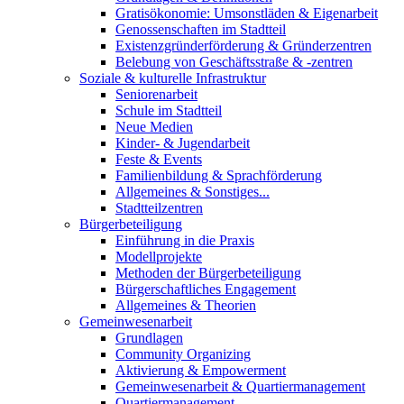
Gratisökonomie: Umsonstläden & Eigenarbeit
Genossenschaften im Stadtteil
Existenzgründerförderung & Gründerzentren
Belebung von Geschäftsstraße & -zentren
Soziale & kulturelle Infrastruktur
Seniorenarbeit
Schule im Stadtteil
Neue Medien
Kinder- & Jugendarbeit
Feste & Events
Familienbildung & Sprachförderung
Allgemeines & Sonstiges...
Stadtteilzentren
Bürgerbeteiligung
Einführung in die Praxis
Modellprojekte
Methoden der Bürgerbeteiligung
Bürgerschaftliches Engagement
Allgemeines & Theorien
Gemeinwesenarbeit
Grundlagen
Community Organizing
Aktivierung & Empowerment
Gemeinwesenarbeit & Quartiermanagement
Quartiermanagement