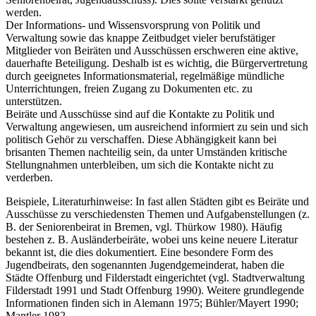
werden.
Der Informations- und Wissensvorsprung von Politik und
Verwaltung sowie das knappe Zeitbudget vieler berufstätiger
Mitglieder von Beiräten und Ausschüssen erschweren eine aktive,
dauerhafte Beteiligung. Deshalb ist es wichtig, die Bürgervertretung
durch geeignetes Informationsmaterial, regelmäßige mündliche
Unterrichtungen, freien Zugang zu Dokumenten etc. zu
unterstützen.
Beiräte und Ausschüsse sind auf die Kontakte zu Politik und
Verwaltung angewiesen, um ausreichend informiert zu sein und sich
politisch Gehör zu verschaffen. Diese Abhängigkeit kann bei
brisanten Themen nachteilig sein, da unter Umständen kritische
Stellungnahmen unterbleiben, um sich die Kontakte nicht zu
verderben.
Beispiele, Literaturhinweise: In fast allen Städten gibt es Beiräte und
Ausschüsse zu verschiedensten Themen und Aufgabenstellungen (z.
B. der Seniorenbeirat in Bremen, vgl. Thürkow 1980). Häufig
bestehen z. B. Ausländerbeiräte, wobei uns keine neuere Literatur
bekannt ist, die dies dokumentiert. Eine besondere Form des
Jugendbeirats, den sogenannten Jugendgemeinderat, haben die
Städte Offenburg und Filderstadt eingerichtet (vgl. Stadtverwaltung
Filderstadt 1991 und Stadt Offenburg 1990). Weitere grundlegende
Informationen finden sich in Alemann 1975; Bühler/Mayert 1990;
Mantler 1982.