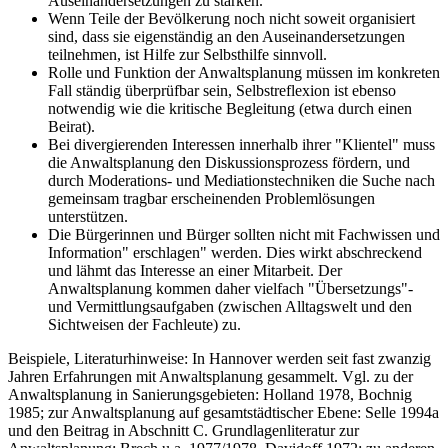
Auseinandersetzungen zu stärken.
Wenn Teile der Bevölkerung noch nicht soweit organisiert
sind, dass sie eigenständig an den Auseinandersetzungen
teilnehmen, ist Hilfe zur Selbsthilfe sinnvoll.
Rolle und Funktion der Anwaltsplanung müssen im konkreten
Fall ständig überprüfbar sein, Selbstreflexion ist ebenso
notwendig wie die kritische Begleitung (etwa durch einen
Beirat).
Bei divergierenden Interessen innerhalb ihrer "Klientel" muss
die Anwaltsplanung den Diskussionsprozess fördern, und
durch Moderations- und Mediationstechniken die Suche nach
gemeinsam tragbar erscheinenden Problemlösungen
unterstützen.
Die Bürgerinnen und Bürger sollten nicht mit Fachwissen und
Information" erschlagen" werden. Dies wirkt abschreckend
und lähmt das Interesse an einer Mitarbeit. Der
Anwaltsplanung kommen daher vielfach "Übersetzungs"-
und Vermittlungsaufgaben (zwischen Alltagswelt und den
Sichtweisen der Fachleute) zu.
Beispiele, Literaturhinweise: In Hannover werden seit fast zwanzig
Jahren Erfahrungen mit Anwaltsplanung gesammelt. Vgl. zu der
Anwaltsplanung in Sanierungsgebieten: Holland 1978, Bochnig
1985; zur Anwaltsplanung auf gesamtstädtischer Ebene: Selle 1994a
und den Beitrag in Abschnitt C. Grundlagenliteratur zur