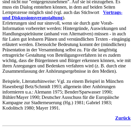
sind nicht nur "entgegenzunehmen". Auf sie ist einzugehen. Es
muss ein Dialog entstehen können, in dem auf beiden Seiten
Lernprozesse möglich sind (vgl. auch das Stichwort
Vortrags-
und Diskussionsveranstaltung
).
Erörterungen sind nur sinnvoll, wenn sie durch gute Vorab-
Information vorbereitet werden: Hintergründe, Auswirkungen und
Handlungsspielräume (anhand von Alternativen) müssen - in auch
für Laien gut lesbaren Plänen und verständlichen Texten - eingängig
erläutert werden. Ebensolche Bedeutung kommt der (mündlichen)
Präsentation in der Versammlung selbst zu. Für die langfristig
ertragreiche Gestaltung von Beteiligungsverfahren ist es zudem
wichtig, dass die Bürgerinnen und Bürger erkennen können, wie mit
ihren Anregungen und Bedenken verfahren wird (z. B. durch eine
Zusammenfassung der Anhörungsergebnisse in den Medien).
Beispiele, Literaturhinweise: Vgl. zu einem Beispiel in München
Hasenbergl Betz/Schmidt 1993; allgemein über Anhörungen
informieren u.a.: Alemann 1975; Bender/Sparwasser 1990;
Bühler/Mayer 1990; Deutscher Ausschuss für die Europäische
Kampagne zur Stadterneuerung (Hg.) 1981; Gabriel 1983;
Kodolitsch 1980; Mayer 1991.
Zurück