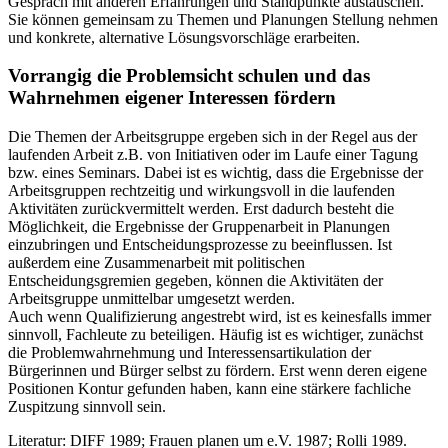
Gespräch mit anderen Erfahrungen und Standpunkte austauschen.
Sie können gemeinsam zu Themen und Planungen Stellung nehmen
und konkrete, alternative Lösungsvorschläge erarbeiten.
Vorrangig die Problemsicht schulen und das
Wahrnehmen eigener Interessen fördern
Die Themen der Arbeitsgruppe ergeben sich in der Regel aus der
laufenden Arbeit z.B. von Initiativen oder im Laufe einer Tagung
bzw. eines Seminars. Dabei ist es wichtig, dass die Ergebnisse der
Arbeitsgruppen rechtzeitig und wirkungsvoll in die laufenden
Aktivitäten zurückvermittelt werden. Erst dadurch besteht die
Möglichkeit, die Ergebnisse der Gruppenarbeit in Planungen
einzubringen und Entscheidungsprozesse zu beeinflussen. Ist
außerdem eine Zusammenarbeit mit politischen
Entscheidungsgremien gegeben, können die Aktivitäten der
Arbeitsgruppe unmittelbar umgesetzt werden.
Auch wenn Qualifizierung angestrebt wird, ist es keinesfalls immer
sinnvoll, Fachleute zu beteiligen. Häufig ist es wichtiger, zunächst
die Problemwahrnehmung und Interessensartikulation der
Bürgerinnen und Bürger selbst zu fördern. Erst wenn deren eigene
Positionen Kontur gefunden haben, kann eine stärkere fachliche
Zuspitzung sinnvoll sein.
Literatur: DIFF 1989; Frauen planen um e.V. 1987; Rolli 1989.