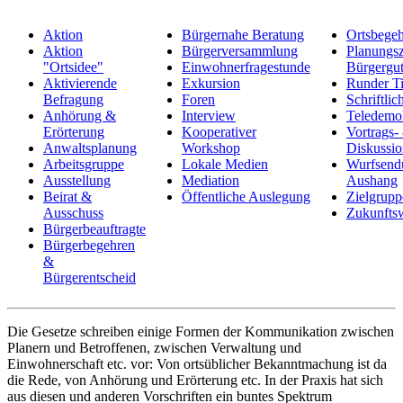
Aktion
Bürgernahe Beratung
Ortsbege
Aktion
Bürgerversammlung
Planungsz
"Ortsidee"
Einwohnerfragestunde
Bürgergut
Aktivierende
Exkursion
Runder T
Befragung
Foren
Schriftli
Anhörung &
Interview
Teledemok
Erörterung
Kooperativer
Vortrags-
Anwaltsplanung
Workshop
Diskussio
Arbeitsgruppe
Lokale Medien
Wurfsend
Ausstellung
Mediation
Aushang
Beirat &
Öffentliche Auslegung
Zielgrupp
Ausschuss
Zukunftsw
Bürgerbeauftragte
Bürgerbegehren
&
Bürgerentscheid
Die Gesetze schreiben einige Formen der Kommunikation zwischen
Planern und Betroffenen, zwischen Verwaltung und
Einwohnerschaft etc. vor: Von ortsüblicher Bekanntmachung ist da
die Rede, von Anhörung und Erörterung etc. In der Praxis hat sich
aus diesen und anderen Vorschriften ein buntes Spektrum