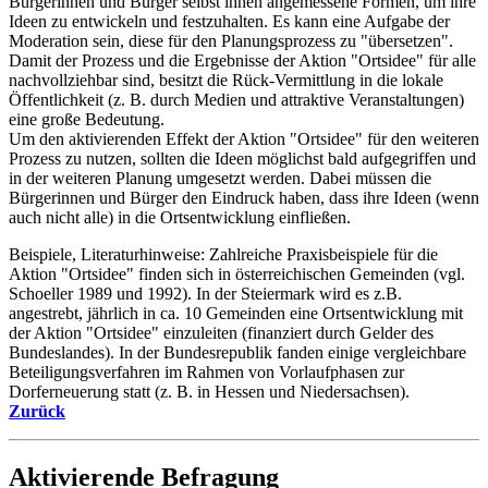
Bürgerinnen und Bürger selbst ihnen angemessene Formen, um ihre
Ideen zu entwickeln und festzuhalten. Es kann eine Aufgabe der
Moderation sein, diese für den Planungsprozess zu "übersetzen".
Damit der Prozess und die Ergebnisse der Aktion "Ortsidee" für alle
nachvollziehbar sind, besitzt die Rück-Vermittlung in die lokale
Öffentlichkeit (z. B. durch Medien und attraktive Veranstaltungen)
eine große Bedeutung.
Um den aktivierenden Effekt der Aktion "Ortsidee" für den weiteren
Prozess zu nutzen, sollten die Ideen möglichst bald aufgegriffen und
in der weiteren Planung umgesetzt werden. Dabei müssen die
Bürgerinnen und Bürger den Eindruck haben, dass ihre Ideen (wenn
auch nicht alle) in die Ortsentwicklung einfließen.
Beispiele, Literaturhinweise: Zahlreiche Praxisbeispiele für die
Aktion "Ortsidee" finden sich in österreichischen Gemeinden (vgl.
Schoeller 1989 und 1992). In der Steiermark wird es z.B.
angestrebt, jährlich in ca. 10 Gemeinden eine Ortsentwicklung mit
der Aktion "Ortsidee" einzuleiten (finanziert durch Gelder des
Bundeslandes). In der Bundesrepublik fanden einige vergleichbare
Beteiligungsverfahren im Rahmen von Vorlaufphasen zur
Dorferneuerung statt (z. B. in Hessen und Niedersachsen).
Zurück
Aktivierende Befragung