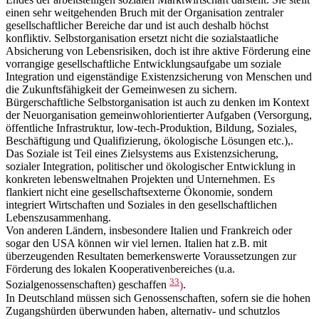
einen sehr weitgehenden Bruch mit der Organisation zentraler
gesellschaftlicher Bereiche dar und ist auch deshalb höchst
konfliktiv. Selbstorganisation ersetzt nicht die sozialstaatliche
Absicherung von Lebensrisiken, doch ist ihre aktive Förderung eine
vorrangige gesellschaftliche Entwicklungsaufgabe um soziale
Integration und eigenständige Existenzsicherung von Menschen und
die Zukunftsfähigkeit der Gemeinwesen zu sichern.
Bürgerschaftliche Selbstorganisation ist auch zu denken im Kontext
der Neuorganisation gemeinwohlorientierter Aufgaben (Versorgung,
öffentliche Infrastruktur, low-tech-Produktion, Bildung, Soziales,
Beschäftigung und Qualifizierung, ökologische Lösungen etc.),.
Das Soziale ist Teil eines Zielsystems aus Existenzsicherung,
sozialer Integration, politischer und ökologischer Entwicklung in
konkreten lebensweltnahen Projekten und Unternehmen. Es
flankiert nicht eine gesellschaftsexterne Ökonomie, sondern
integriert Wirtschaften und Soziales in den gesellschaftlichen
Lebenszusammenhang.
Von anderen Ländern, insbesondere Italien und Frankreich oder
sogar den USA können wir viel lernen. Italien hat z.B. mit
überzeugenden Resultaten bemerkenswerte Voraussetzungen zur
Förderung des lokalen Kooperativenbereiches (u.a.
33
Sozialgenossenschaften) geschaffen
)
.
In Deutschland müssen sich Genossenschaften, sofern sie die hohen
Zugangshürden überwunden haben, alternativ- und schutzlos