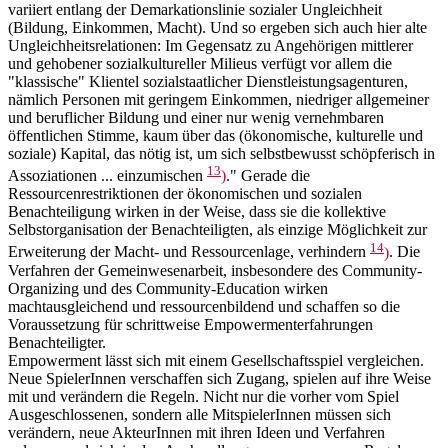
variiert entlang der Demarkationslinie sozialer Ungleichheit
(Bildung, Einkommen, Macht). Und so ergeben sich auch hier alte
Ungleichheitsrelationen: Im Gegensatz zu Angehörigen mittlerer
und gehobener sozialkultureller Milieus verfügt vor allem die
"klassische" Klientel sozialstaatlicher Dienstleistungsagenturen,
nämlich Personen mit geringem Einkommen, niedriger allgemeiner
und beruflicher Bildung und einer nur wenig vernehmbaren
öffentlichen Stimme, kaum über das (ökonomische, kulturelle und
soziale) Kapital, das nötig ist, um sich selbstbewusst schöpferisch in
13
Assoziationen ... einzumischen
)
." Gerade die
Ressourcenrestriktionen der ökonomischen und sozialen
Benachteiligung wirken in der Weise, dass sie die kollektive
Selbstorganisation der Benachteiligten, als einzige Möglichkeit zur
14
Erweiterung der Macht- und Ressourcenlage, verhindern
)
. Die
Verfahren der Gemeinwesenarbeit, insbesondere des Community-
Organizing und des Community-Education wirken
machtausgleichend und ressourcenbildend und schaffen so die
Voraussetzung für schrittweise Empowermenterfahrungen
Benachteiligter.
Empowerment lässt sich mit einem Gesellschaftsspiel vergleichen.
Neue SpielerInnen verschaffen sich Zugang, spielen auf ihre Weise
mit und verändern die Regeln. Nicht nur die vorher vom Spiel
Ausgeschlossenen, sondern alle MitspielerInnen müssen sich
verändern, neue AkteurInnen mit ihren Ideen und Verfahren