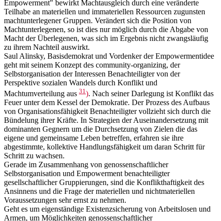
Empowerment" bewirkt Machtausgleich durch eine veränderte
Teilhabe an materiellen und immateriellen Ressourcen zugunsten
machtunterlegener Gruppen. Verändert sich die Position von
Machtunterlegenen, so ist dies nur möglich durch die Abgabe von
Macht der Überlegenen, was sich im Ergebnis nicht zwangsläufig
zu ihrem Nachteil auswirkt.
Saul Alinsky, Basisdemokrat und Vordenker der Empowermentidee
geht mit seinem Konzept des community-organizing, der
Selbstorganisation der Interessen Benachteiligter von der
Perspektive sozialen Wandels durch Konflikt und
31
Machtumverteilung aus
)
. Nach seiner Darlegung ist Konflikt das
Feuer unter dem Kessel der Demokratie. Der Prozess des Aufbaus
von Organisationsfähigkeit Benachteiligter vollzieht sich durch die
Bündelung ihrer Kräfte. In Strategien der Auseinandersetzung mit
dominanten Gegnern um die Durchsetzung von Zielen die das
eigene und gemeinsame Leben betreffen, erfahren sie ihre
abgestimmte, kollektive Handlungsfähigkeit um daran Schritt für
Schritt zu wachsen.
Gerade im Zusammenhang von genossenschaftlicher
Selbstorganisation und Empowerment benachteiligter
gesellschaftlicher Gruppierungen, sind die Konflikthaftigkeit des
Ansinnens und die Frage der materiellen und nichtmateriellen
Voraussetzungen sehr ernst zu nehmen.
Geht es um eigenständige Existenzsicherung von Arbeitslosen und
Armen, um Möglichkeiten genossenschaftlicher