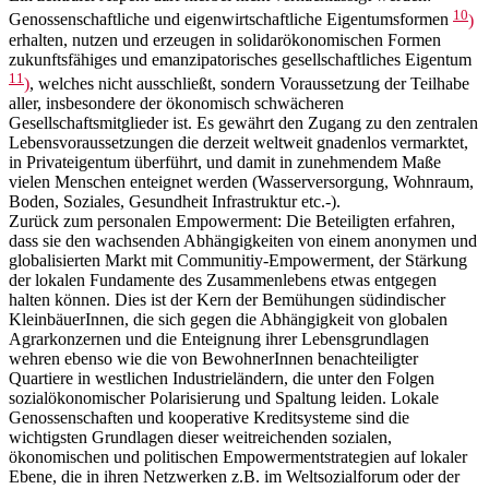
10
Genossenschaftliche und eigenwirtschaftliche Eigentumsformen
)
erhalten, nutzen und erzeugen in solidarökonomischen Formen
zukunftsfähiges und emanzipatorisches gesellschaftliches Eigentum
11
)
, welches nicht ausschließt, sondern Voraussetzung der Teilhabe
aller, insbesondere der ökonomisch schwächeren
Gesellschaftsmitglieder ist. Es gewährt den Zugang zu den zentralen
Lebensvoraussetzungen die derzeit weltweit gnadenlos vermarktet,
in Privateigentum überführt, und damit in zunehmendem Maße
vielen Menschen enteignet werden (Wasserversorgung, Wohnraum,
Boden, Soziales, Gesundheit Infrastruktur etc.-).
Zurück zum personalen Empowerment: Die Beteiligten erfahren,
dass sie den wachsenden Abhängigkeiten von einem anonymen und
globalisierten Markt mit Communitiy-Empowerment, der Stärkung
der lokalen Fundamente des Zusammenlebens etwas entgegen
halten können. Dies ist der Kern der Bemühungen südindischer
KleinbäuerInnen, die sich gegen die Abhängigkeit von globalen
Agrarkonzernen und die Enteignung ihrer Lebensgrundlagen
wehren ebenso wie die von BewohnerInnen benachteiligter
Quartiere in westlichen Industrieländern, die unter den Folgen
sozialökonomischer Polarisierung und Spaltung leiden. Lokale
Genossenschaften und kooperative Kreditsysteme sind die
wichtigsten Grundlagen dieser weitreichenden sozialen,
ökonomischen und politischen Empowermentstrategien auf lokaler
Ebene, die in ihren Netzwerken z.B. im Weltsozialforum oder der