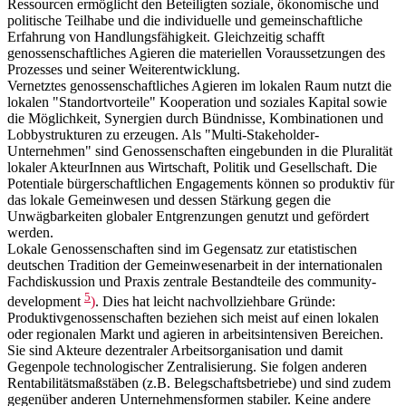
Ressourcen ermöglicht den Beteiligten soziale, ökonomische und
politische Teilhabe und die individuelle und gemeinschaftliche
Erfahrung von Handlungsfähigkeit. Gleichzeitig schafft
genossenschaftliches Agieren die materiellen Voraussetzungen des
Prozesses und seiner Weiterentwicklung.
Vernetztes genossenschaftliches Agieren im lokalen Raum nutzt die
lokalen "Standortvorteile" Kooperation und soziales Kapital sowie
die Möglichkeit, Synergien durch Bündnisse, Kombinationen und
Lobbystrukturen zu erzeugen. Als "Multi-Stakeholder-
Unternehmen" sind Genossenschaften eingebunden in die Pluralität
lokaler AkteurInnen aus Wirtschaft, Politik und Gesellschaft. Die
Potentiale bürgerschaftlichen Engagements können so produktiv für
das lokale Gemeinwesen und dessen Stärkung gegen die
Unwägbarkeiten globaler Entgrenzungen genutzt und gefördert
werden.
Lokale Genossenschaften sind im Gegensatz zur etatistischen
deutschen Tradition der Gemeinwesenarbeit in der internationalen
Fachdiskussion und Praxis zentrale Bestandteile des community-
5
development
)
. Dies hat leicht nachvollziehbare Gründe:
Produktivgenossenschaften beziehen sich meist auf einen lokalen
oder regionalen Markt und agieren in arbeitsintensiven Bereichen.
Sie sind Akteure dezentraler Arbeitsorganisation und damit
Gegenpole technologischer Zentralisierung. Sie folgen anderen
Rentabilitätsmaßstäben (z.B. Belegschaftsbetriebe) und sind zudem
gegenüber anderen Unternehmensformen stabiler. Keine andere