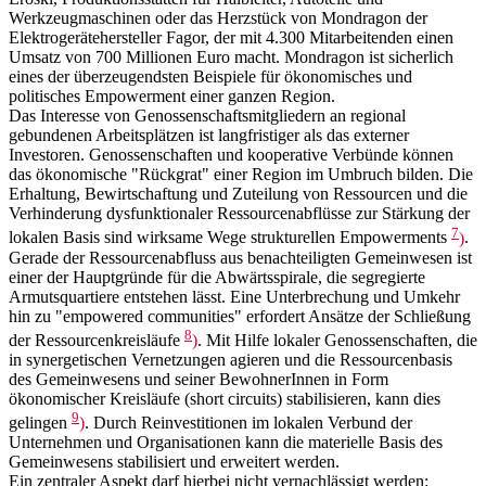
Werkzeugmaschinen oder das Herzstück von Mondragon der
Elektrogerätehersteller Fagor, der mit 4.300 Mitarbeitenden einen
Umsatz von 700 Millionen Euro macht. Mondragon ist sicherlich
eines der überzeugendsten Beispiele für ökonomisches und
politisches Empowerment einer ganzen Region.
Das Interesse von Genossenschaftsmitgliedern an regional
gebundenen Arbeitsplätzen ist langfristiger als das externer
Investoren. Genossenschaften und kooperative Verbünde können
das ökonomische "Rückgrat" einer Region im Umbruch bilden. Die
Erhaltung, Bewirtschaftung und Zuteilung von Ressourcen und die
Verhinderung dysfunktionaler Ressourcenabflüsse zur Stärkung der
7
lokalen Basis sind wirksame Wege strukturellen Empowerments
)
.
Gerade der Ressourcenabfluss aus benachteiligten Gemeinwesen ist
einer der Hauptgründe für die Abwärtsspirale, die segregierte
Armutsquartiere entstehen lässt. Eine Unterbrechung und Umkehr
hin zu "empowered communities" erfordert Ansätze der Schließung
8
der Ressourcenkreisläufe
)
. Mit Hilfe lokaler Genossenschaften, die
in synergetischen Vernetzungen agieren und die Ressourcenbasis
des Gemeinwesens und seiner BewohnerInnen in Form
ökonomischer Kreisläufe (short circuits) stabilisieren, kann dies
9
gelingen
)
. Durch Reinvestitionen im lokalen Verbund der
Unternehmen und Organisationen kann die materielle Basis des
Gemeinwesens stabilisiert und erweitert werden.
Ein zentraler Aspekt darf hierbei nicht vernachlässigt werden: