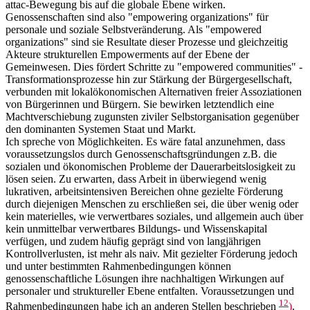
attac-Bewegung bis auf die globale Ebene wirken.
Genossenschaften sind also "empowering organizations" für
personale und soziale Selbstveränderung. Als "empowered
organizations" sind sie Resultate dieser Prozesse und gleichzeitig
Akteure strukturellen Empowerments auf der Ebene der
Gemeinwesen. Dies fördert Schritte zu "empowered communities" -
Transformationsprozesse hin zur Stärkung der Bürgergesellschaft,
verbunden mit lokalökonomischen Alternativen freier Assoziationen
von Bürgerinnen und Bürgern. Sie bewirken letztendlich eine
Machtverschiebung zugunsten ziviler Selbstorganisation gegenüber
den dominanten Systemen Staat und Markt.
Ich spreche von Möglichkeiten. Es wäre fatal anzunehmen, dass
voraussetzungslos durch Genossenschaftsgründungen z.B. die
sozialen und ökonomischen Probleme der Dauerarbeitslosigkeit zu
lösen seien. Zu erwarten, dass Arbeit in überwiegend wenig
lukrativen, arbeitsintensiven Bereichen ohne gezielte Förderung
durch diejenigen Menschen zu erschließen sei, die über wenig oder
kein materielles, wie verwertbares soziales, und allgemein auch über
kein unmittelbar verwertbares Bildungs- und Wissenskapital
verfügen, und zudem häufig geprägt sind von langjährigen
Kontrollverlusten, ist mehr als naiv. Mit gezielter Förderung jedoch
und unter bestimmten Rahmenbedingungen können
genossenschaftliche Lösungen ihre nachhaltigen Wirkungen auf
personaler und struktureller Ebene entfalten. Voraussetzungen und
12
Rahmenbedingungen habe ich an anderen Stellen beschrieben
)
.