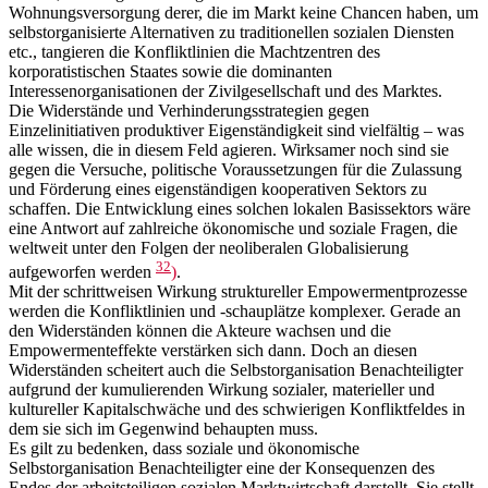
Wohnungsversorgung derer, die im Markt keine Chancen haben, um
selbstorganisierte Alternativen zu traditionellen sozialen Diensten
etc., tangieren die Konfliktlinien die Machtzentren des
korporatistischen Staates sowie die dominanten
Interessenorganisationen der Zivilgesellschaft und des Marktes.
Die Widerstände und Verhinderungsstrategien gegen
Einzelinitiativen produktiver Eigenständigkeit sind vielfältig – was
alle wissen, die in diesem Feld agieren. Wirksamer noch sind sie
gegen die Versuche, politische Voraussetzungen für die Zulassung
und Förderung eines eigenständigen kooperativen Sektors zu
schaffen. Die Entwicklung eines solchen lokalen Basissektors wäre
eine Antwort auf zahlreiche ökonomische und soziale Fragen, die
weltweit unter den Folgen der neoliberalen Globalisierung
32
aufgeworfen werden
)
.
Mit der schrittweisen Wirkung struktureller Empowermentprozesse
werden die Konfliktlinien und -schauplätze komplexer. Gerade an
den Widerständen können die Akteure wachsen und die
Empowermenteffekte verstärken sich dann. Doch an diesen
Widerständen scheitert auch die Selbstorganisation Benachteiligter
aufgrund der kumulierenden Wirkung sozialer, materieller und
kultureller Kapitalschwäche und des schwierigen Konfliktfeldes in
dem sie sich im Gegenwind behaupten muss.
Es gilt zu bedenken, dass soziale und ökonomische
Selbstorganisation Benachteiligter eine der Konsequenzen des
Endes der arbeitsteiligen sozialen Marktwirtschaft darstellt. Sie stellt