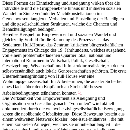
Diese Formen der Einmischung und Aneignung wirken über die
individuelle und die Gruppenebene hinaus und initiieren sozialen
Wandel im Sinne veränderter Machtkonstellationen im
Gemeinwesen, tangieren Verhalten und Einstellung der Beteiligten
und die gesellschaftlichen Strukturen, welche die Chancen und
Benachteiligungen bedingen.
Beredtes Beispiel für Empowerment und sozialen Wandel und
gleichzeitig Vorbild für die Rahmung des Prozesses ist das
Settlement Hull-House, das Zentrum kritischen bürgerschaftlichen
Engagements im Chicago des 19. Jahrhunderts, welches ausgehend
von einem problemüberladenen Quartier lokal, national und
international Reformen in Wirtschaft, Politik, Gesellschaft,
Gesetzgebung, Wissenschaft und Infrastruktur realisierte, zu denen
selbstverständlich auch lokale Genossenschaften gehörten. Die erste
Unternehmensgründung von Hull-House war eine
Wohnungsgenossenschaft für Arbeiterinnen, die aus der Sicherheit
eines Dachs über dem Kopf auch an Streiks für bessere
4
Arbeitsbedingungen teilnehmen konnten
)
.
Die Wirksamkeit von Empowerment als Aneignung und
Organisation von Gestaltungsmacht "von unten" wird aktuell
dokumentiert durch die weltweite zivilgesellschaftliche Bewegung
gegen die neoliberale Globalisierung. Diese Bewegung besteht aus
einem weltweiten Netzwerk lokaler "one-issue-initiatives", die mit
einem konkreten Anliegen, welches sie unmittelbar tangiert – die
Interessen der Landlosen, der Kleinbauern oder der indigenen