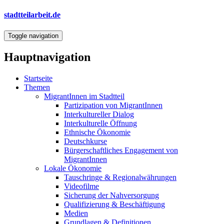
Direkt
stadtteilarbeit.de
zum
Inhalt
Toggle navigation
Hauptnavigation
Startseite
Themen
MigrantInnen im Stadtteil
Partizipation von MigrantInnen
Interkultureller Dialog
Interkulturelle Öffnung
Ethnische Ökonomie
Deutschkurse
Bürgerschaftliches Engagement von
MigrantInnen
Lokale Ökonomie
Tauschringe & Regionalwährungen
Videofilme
Sicherung der Nahversorgung
Qualifizierung & Beschäftigung
Medien
Grundlagen & Definitionen