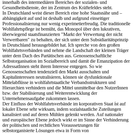
innerhalb des intermediären Bereiches der sozialen- und
Gesundheitsdienste, der im Zentrum des Kräftefeldes steht.
In Deutschland weist dieser Bereich eine hohe Staatsnähe und –
abhängigkeit auf und ist deshalb und aufgrund einseitiger
Professionalisierung nur wenig experimetierfreudig. Die traditionelle
Wohlfahrtspflege ist bemüht, das Monopol über den lukrativen,
überwiegend staatsfinanzierten "Markt der Verwertung der nicht
Verwertbaren" zu behalten, der sich unter dem Subsidiaritätsprinzip
in Deutschland herausgebildet hat. Ich spreche von den großen
Wohlfahrtsverbänden und nehme die Landschaft der kleinen Träger
unter dem Dach des Partätischen aus. Genossenschaftliche
Selbstorganisation im Sozialbereich und damit die Emanzipation der
AdressatInnen steht ihrem Interesse entgegen. So wie
Genossenschaften tendenziell den Markt ausschalten und
Kapitalinteressen neutralisieren, können sie dysfunktionale
Mittelabflüsse in wohlfahrtstaatliche Verbandsstrukturen und
Hierarchien verhindern und die Mittel unmittelbar den NutzerInnen
bzw. der Stabilisierung und Weiterentwicklung der
Unternehmensaufgabe zukommen lassen.
Der Einfluss der Wohlfahrtsverbände im korporativen Staat íst auf
lokaler Ebene sehr wirksam, indem sozialstaatliche Zuteilungen
kanalisiert und auf deren Mühlen gelenkt werden. Auf nationaler
und europäischer Ebene jedoch wirkt er im Sinne der Verhinderung
der politischen und rechtlichen Voraussetzungen für
selbstorganisierte Lösungen etwa in Form von