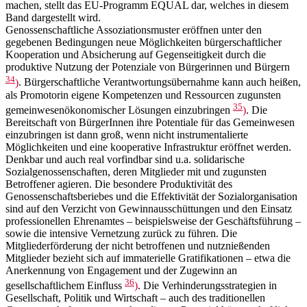
machen, stellt das EU-Programm EQUAL dar, welches in diesem
Band dargestellt wird.
Genossenschaftliche Assoziationsmuster eröffnen unter den
gegebenen Bedingungen neue Möglichkeiten bürgerschaftlicher
Kooperation und Absicherung auf Gegenseitigkeit durch die
produktive Nutzung der Potenziale von Bürgerinnen und Bürgern
34
)
. Bürgerschaftliche Verantwortungsübernahme kann auch heißen,
als Promotorin eigene Kompetenzen und Ressourcen zugunsten
35
gemeinwesenökonomischer Lösungen einzubringen
)
. Die
Bereitschaft von BürgerInnen ihre Potentiale für das Gemeinwesen
einzubringen ist dann groß, wenn nicht instrumentalierte
Möglichkeiten und eine kooperative Infrastruktur eröffnet werden.
Denkbar und auch real vorfindbar sind u.a. solidarische
Sozialgenossenschaften, deren Mitglieder mit und zugunsten
Betroffener agieren. Die besondere Produktivität des
Genossenschaftsberiebes und die Effektivität der Sozialorganisation
sind auf den Verzicht von Gewinnausschüttungen und den Einsatz
professionellen Ehrenamtes – beispielsweise der Geschäftsführung –
sowie die intensive Vernetzung zurück zu führen. Die
Mitgliederförderung der nicht betroffenen und nutznießenden
Mitglieder bezieht sich auf immaterielle Gratifikationen – etwa die
Anerkennung von Engagement und der Zugewinn an
36
gesellschaftlichem Einfluss
)
. Die Verhinderungsstrategien in
Gesellschaft, Politik und Wirtschaft – auch des traditionellen