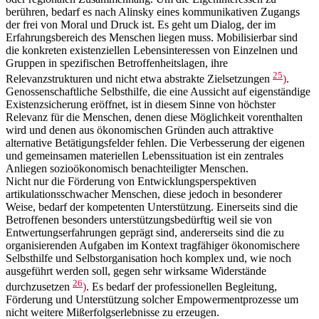
berühren, bedarf es nach Alinsky eines kommunikativen Zugangs
der frei von Moral und Druck ist. Es geht um Dialog, der im
Erfahrungsbereich des Menschen liegen muss. Mobilisierbar sind
die konkreten existenziellen Lebensinteressen von Einzelnen und
Gruppen in spezifischen Betroffenheitslagen, ihre
25
Relevanzstrukturen und nicht etwa abstrakte Zielsetzungen
)
.
Genossenschaftliche Selbsthilfe, die eine Aussicht auf eigenständige
Existenzsicherung eröffnet, ist in diesem Sinne von höchster
Relevanz für die Menschen, denen diese Möglichkeit vorenthalten
wird und denen aus ökonomischen Gründen auch attraktive
alternative Betätigungsfelder fehlen. Die Verbesserung der eigenen
und gemeinsamen materiellen Lebenssituation ist ein zentrales
Anliegen sozioökonomisch benachteiligter Menschen.
Nicht nur die Förderung von Entwicklungsperspektiven
artikulationsschwacher Menschen, diese jedoch in besonderer
Weise, bedarf der kompetenten Unterstützung. Einerseits sind die
Betroffenen besonders unterstützungsbedürftig weil sie von
Entwertungserfahrungen geprägt sind, andererseits sind die zu
organisierenden Aufgaben im Kontext tragfähiger ökonomischere
Selbsthilfe und Selbstorganisation hoch komplex und, wie noch
ausgeführt werden soll, gegen sehr wirksame Widerstände
26
durchzusetzen
)
. Es bedarf der professionellen Begleitung,
Förderung und Unterstützung solcher Empowermentprozesse um
nicht weitere Mißerfolgserlebnisse zu erzeugen.