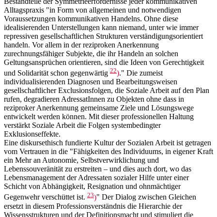
Bestandteile der Symmetrieerfordernisse jeder kommunikativen
Alltagspraxis "in Form von allgemeinen und notwendigen
Voraussetzungen kommunikativen Handelns. Ohne diese
idealisierenden Unterstellungen kann niemand, unter wie immer
repressiven gesellschaftlichen Strukturen verständigungsorientiert
handeln. Vor allem in der reziproken Anerkennung
zurechnungsfähiger Subjekte, die ihr Handeln an solchen
Geltungsansprüchen orientieren, sind die Ideen von Gerechtigkeit
22
und Solidarität schon gegenwärtig
)
." Die zumeist
individualisierenden Diagnosen und Bearbeitungsweisen
gesellschaftlicher Exclusionsfolgen, die Soziale Arbeit auf den Plan
rufen, degradieren AdressatInnen zu Objekten ohne dass in
reziproker Anerkennung gemeinsame Ziele und Lösungswege
entwickelt werden können. Mit dieser professionellen Haltung
verstärkt Soziale Arbeit die Folgen systembedingter
Exklusionseffekte.
Eine diskursethisch fundierte Kultur der Sozialen Arbeit ist getragen
vom Vertrauen in die "Fähigkeiten des Individuums, in eigener Kraft
ein Mehr an Autonomie, Selbstverwirklichung und
Lebenssouveränität zu erstreiten – und dies auch dort, wo das
Lebensmanagement der Adressaten sozialer Hilfe unter einer
Schicht von Abhängigkeit, Resignation und ohnmächtiger
23
Gegenwehr verschüttet ist.
)
" Der Dialog zwischen Gleichen
ersetzt in diesem Professionsverständnis die Hierarchie der
Wissensstrukturen und der Definitionsmacht und stimuliert die