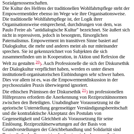
Sozialgenossenschaften.
Die Kultur des Helfens der traditionellen Wohlfahrtspflege steht der
Empowermentidee ebenso im Wege wie ihre Organisationsweise.
Die traditionelle Wohlfahrtspflege ist, der Logik ihrer
Organisationsweise entsprechend, durchdrungen von dem, was
Paulo Freire als "antidialogische Kultur" bezeichnet. Sie äußert sich
nicht in repressivem, jedoch in besorgtem, fürsorglichen
Paternalismus. Empowerment im transitiven Sinne basiert auf
Dialogkultur, die mehr und anderes meint als nur miteinander
sprechen. Sie ist gekennzeichnet von Subjekten die sich
zusammenfinden um in Kooperation, in Aktion und Refexion die
20
Welt zu gestalten
)
. Auch Professionelle die sich der Diskursethik
der Dialogkultur verpflichtet haben, werden es unter diesen
institutionell-organisatorischen Einbindungen sehr schwer haben.
Dies vor allem ist es, was die Empowermentdiskussion in der
psychosozialen Praxis überwiegend ignoriert.
21
Die ethischen Prämissen der Diskursethik
)
im professionellen
Hilfeprozess erfordern die Anerkennung von Reziprozitätsnormen
zwischen den Beteiligten. Unabdingbare Voraussetzung ist die
apriorische Unterstellung gegenseitiger Verständigungsbereitschaft
und die kontrafaktische Akzeptanz des Postulats von
Gegenseitigkeit und Gleichheit als Voraussetzung für seine
Einlösung. Reziprozitätserwartungen auf der Basis von
Grundvorstellungen der Gleichbehandlung und Solidarität sind