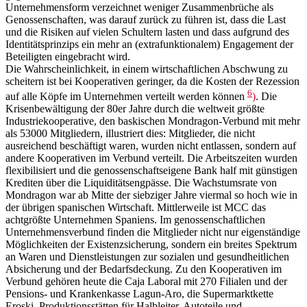
Unternehmensform verzeichnet weniger Zusammenbrüche als
Genossenschaften, was darauf zurück zu führen ist, dass die Last
und die Risiken auf vielen Schultern lasten und dass aufgrund des
Identitätsprinzips ein mehr an (extrafunktionalem) Engagement der
Beteiligten eingebracht wird.
Die Wahrscheinlichkeit, in einem wirtschaftlichen Abschwung zu
scheitern ist bei Kooperativen geringer, da die Kosten der Rezession
6
auf alle Köpfe im Unternehmen verteilt werden können
)
. Die
Krisenbewältigung der 80er Jahre durch die weltweit größte
Industriekooperative, den baskischen Mondragon-Verbund mit mehr
als 53000 Mitgliedern, illustriert dies: Mitglieder, die nicht
ausreichend beschäftigt waren, wurden nicht entlassen, sondern auf
andere Kooperativen im Verbund verteilt. Die Arbeitszeiten wurden
flexibilisiert und die genossenschaftseigene Bank half mit günstigen
Krediten über die Liquiditätsengpässe. Die Wachstumsrate von
Mondragon war ab Mitte der siebziger Jahre viermal so hoch wie in
der übrigen spanischen Wirtschaft. Mittlerweile ist MCC das
achtgrößte Unternehmen Spaniens. Im genossenschaftlichen
Unternehmensverbund finden die Mitglieder nicht nur eigenständige
Möglichkeiten der Existenzsicherung, sondern ein breites Spektrum
an Waren und Dienstleistungen zur sozialen und gesundheitlichen
Absicherung und der Bedarfsdeckung. Zu den Kooperativen im
Verbund gehören heute die Caja Laboral mit 270 Filialen und der
Pensions- und Krankenkasse Lagun-Aro, die Supermarktkette
Eroski, Produktionsstätten für Halbleiter, Autoteile und