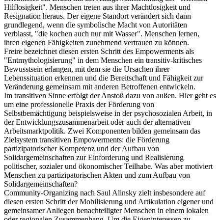
Hilflosigkeit". Menschen treten aus ihrer Machtlosigkeit und
Resignation heraus. Der eigene Standort verändert sich dann
grundlegend, wenn die symbolische Macht von Autoritäten
verblasst, "die kochen auch nur mit Wasser". Menschen lernen,
ihren eigenen Fähigkeiten zunehmend vertrauen zu können.
Freire bezeichnet diesen ersten Schritt des Empowerments als
"Entmythologisierung" in dem Menschen ein transitiv-kritisches
Bewusstsein erlangen, mit dem sie die Ursachen ihrer
Lebenssituation erkennen und die Bereitschaft und Fähigkeit zur
Veränderung gemeinsam mit anderen Betroffenen entwickeln.
Im transitiven Sinne erfolgt der Anstoß dazu von außen. Hier geht es
um eine professionelle Praxis der Förderung von
Selbstbemächtigung beispielsweise in der psychosozialen Arbeit, in
der Entwicklungszusammenarbeit oder auch der alternativen
Arbeitsmarktpolitik. Zwei Komponenten bilden gemeinsam das
Zielsystem transitiven Empowerments: die Förderung
partizipatorischer Kompetenz und der Aufbau von
Solidargemeinschaften zur Einforderung und Realisierung
politischer, sozialer und ökonomischer Teilhabe. Was aber motiviert
Menschen zu partizipatorischen Akten und zum Aufbau von
Solidargemeinschaften?
Community-Organizing nach Saul Alinsky zielt insbesondere auf
diesen ersten Schritt der Mobilisierung und Artikulation eigener und
gemeinsamer Anliegen benachteiligter Menschen in einem lokalen
oder regionalen Zusammenhang. Um die Eigeninteressen zu