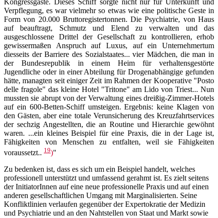
Kongressgäste. Dieses Schiff sorgte nicht nur für Unterkunft und
Verpflegung, es war vielmehr so etwas wie eine politische Geste in
Form von 20.000 Bruttoregistertonnen. Die Psychiatrie, von Haus
auf beauftragt, Schmutz und Elend zu verwalten und das
ausgeschlossene Drittel der Gesellschaft zu kontrollieren, erhob
gewissermaßen Anspruch auf Luxus, auf ein Unternehmertum
diesseits der Barriere des Sozialstaates... vier Mädchen, die man in
der Bundesrepublik in einem Heim für verhaltensgestörte
Jugendliche oder in einer Abteilung für Drogenabhängige gefunden
hätte, managten seit einiger Zeit im Rahmen der Kooperative "Posto
delle fragole" das kleine Hotel "Tritone" am Lido von Triest... Nun
mussten sie abrupt von der Verwaltung eines dreißig-Zimmer-Hotels
auf ein 600-Betten-Schiff umsteigen. Ergebnis: keine Klagen von
den Gästen, aber eine totale Verunsicherung des Kreuzfahrtservices
der sechzig Angestellten, die an Routine und Hierarchie gewöhnt
waren. ...ein kleines Beispiel für eine Praxis, die in der Lage ist,
Fähigkeiten von Menschen zu entfalten, weil sie Fähigkeiten
19
voraussetzt..
)
"
Zu bedenken ist, dass es sich um ein Beispiel handelt, welches
professionell unterstützt und umfassend gerahmt ist. Es zielt seitens
der InitiatorInnen auf eine neue professionelle Praxis und auf einen
anderen gesellschaftlichen Umgang mit Marginalisierten. Seine
Konfliktlinien verlaufen gegenüber der Expertokratie der Medizin
und Psychiatrie und an den Nahtstellen von Staat und Markt sowie