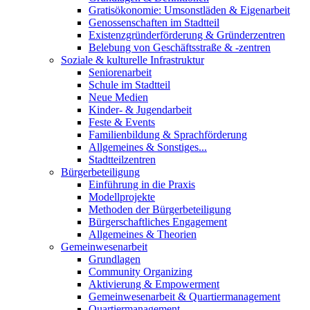
Gratisökonomie: Umsonstläden & Eigenarbeit
Genossenschaften im Stadtteil
Existenzgründerförderung & Gründerzentren
Belebung von Geschäftsstraße & -zentren
Soziale & kulturelle Infrastruktur
Seniorenarbeit
Schule im Stadtteil
Neue Medien
Kinder- & Jugendarbeit
Feste & Events
Familienbildung & Sprachförderung
Allgemeines & Sonstiges...
Stadtteilzentren
Bürgerbeteiligung
Einführung in die Praxis
Modellprojekte
Methoden der Bürgerbeteiligung
Bürgerschaftliches Engagement
Allgemeines & Theorien
Gemeinwesenarbeit
Grundlagen
Community Organizing
Aktivierung & Empowerment
Gemeinwesenarbeit & Quartiermanagement
Quartiermanagement