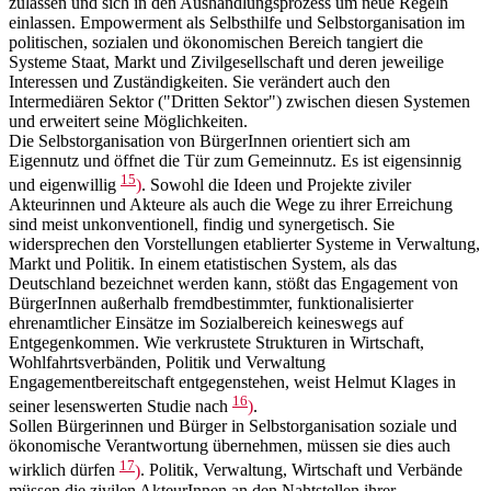
zulassen und sich in den Aushandlungsprozess um neue Regeln
einlassen. Empowerment als Selbsthilfe und Selbstorganisation im
politischen, sozialen und ökonomischen Bereich tangiert die
Systeme Staat, Markt und Zivilgesellschaft und deren jeweilige
Interessen und Zuständigkeiten. Sie verändert auch den
Intermediären Sektor ("Dritten Sektor") zwischen diesen Systemen
und erweitert seine Möglichkeiten.
Die Selbstorganisation von BürgerInnen orientiert sich am
Eigennutz und öffnet die Tür zum Gemeinnutz. Es ist eigensinnig
15
und eigenwillig
)
. Sowohl die Ideen und Projekte ziviler
Akteurinnen und Akteure als auch die Wege zu ihrer Erreichung
sind meist unkonventionell, findig und synergetisch. Sie
widersprechen den Vorstellungen etablierter Systeme in Verwaltung,
Markt und Politik. In einem etatistischen System, als das
Deutschland bezeichnet werden kann, stößt das Engagement von
BürgerInnen außerhalb fremdbestimmter, funktionalisierter
ehrenamtlicher Einsätze im Sozialbereich keineswegs auf
Entgegenkommen. Wie verkrustete Strukturen in Wirtschaft,
Wohlfahrtsverbänden, Politik und Verwaltung
Engagementbereitschaft entgegenstehen, weist Helmut Klages in
16
seiner lesenswerten Studie nach
)
.
Sollen Bürgerinnen und Bürger in Selbstorganisation soziale und
ökonomische Verantwortung übernehmen, müssen sie dies auch
17
wirklich dürfen
)
. Politik, Verwaltung, Wirtschaft und Verbände
müssen die zivilen AkteurInnen an den Nahtstellen ihrer