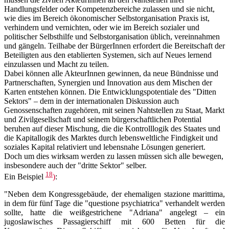
Handlungsfelder oder Kompetenzbereiche zulassen und sie nicht,
wie dies im Bereich ökonomischer Selbstorganisation Praxis ist,
verhindern und vernichten, oder wie im Bereich sozialer und
politischer Selbsthilfe und Selbstorganisation üblich, vereinnahmen
und gängeln. Teilhabe der BürgerInnen erfordert die Bereitschaft der
Beteiligten aus den etablierten Systemen, sich auf Neues lernend
einzulassen und Macht zu teilen.
Dabei können alle AkteurInnen gewinnen, da neue Bündnisse und
Partnerschaften, Synergien und Innovation aus dem Mischen der
Karten entstehen können. Die Entwicklungspotentiale des "Ditten
Sektors" – dem in der internationalen Diskussion auch
Genossenschaften zugehören, mit seinen Nahtstellen zu Staat, Markt
und Zivilgesellschaft und seinem bürgerschaftlichen Potential
beruhen auf dieser Mischung, die die Kontrolllogik des Staates und
die Kapitallogik des Marktes durch lebensweltliche Findigkeit und
soziales Kapital relativiert und lebensnahe Lösungen generiert.
Doch um dies wirksam werden zu lassen müssen sich alle bewegen,
insbesondere auch der "dritte Sektor" selber.
18
Ein Beispiel
)
:
"Neben dem Kongressgebäude, der ehemaligen stazione marittima,
in dem für fünf Tage die "questione psychiatrica" verhandelt werden
sollte, hatte die weißgestrichene "Adriana" angelegt – ein
jugoslawisches Passagierschiff mit 600 Betten für die