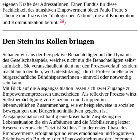
eigenen Kräfte der AdressatInnen. Einen Fundus für diese
Fachlichkeit des transitiven Empowerment bietet Paulo Freire´s
Theorie und Praxis der "dialogischen Aktion", die auf Kooperation
24
und Kommunikation beruht.
)
Den Stein ins Rollen bringen
Schauen wir aus der Perspektive Benachteiligter auf die Dynamik
des Gesellschaftsspiels, welches nicht nur die Benachteiligten selbst
aufmischt. Sie veranschaulicht nicht nur den Prozessverlauf, sondern
macht auch deutlich, wo Unterstützung– durch Professionelle oder
bürgerschaftliche BündnispartnerInnen - sinnvoll oder notwendig
sein kann.
Mit Blick auf die Ausgangssituation lassen sich zwei Zugänge zu
Empowermentprozessen unterscheiden. Als reflexiver Prozess wirkt
Selbstbemächtigung von Einzelnen und Gruppen im
lebensweltlichen Zusammenhang, wie er beispielsweise in sozialen
Bewegungen und BürgerInneninitiativen gegeben ist.
Ausgangssituation ist häufig eine krisenhafte Zuspitzung der
Lebenssituation die ein Aufbäumen und die Mobilisierung letzter
Reserven verursacht: "jetzt ist Schluss!" In der ersten Phase des
Empowerments erfolgt aufgrund eines emotionalen und kognitiven
Erlebnisses ein Bruch mit der Alltagswahrnehmung der "erlernten