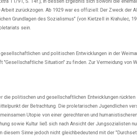
Extra 11/91, S. 14f.), in dessen Ergebnis sich sowohl die ehemal
rbeit zurückzogen. Ab 1929 war es offiziell: Der Zweck der 
ttlichen Grundlagen des Sozialismus" (von Kietzell in Krahulec, 
etariats sein.
gesellschaftlichen und politischen Entwicklungen in der Weimar
ft "Gesellschaftliche Situation" zu finden. Zur Vermeidung von 
die politischen und gesellschaftlichen Entwicklungen rückten 
ittelpunkt der Betrachtung. Die proletarischen Jugendlichen ve
emeinsamen Utopie von einer gerechteren und humanistischeren 
hung sowie Kultur ließ sich nach Ansicht der Jungsozialisten n
n diesem Sinne jedoch nicht gleichbedeutend mit der "Durchsetz