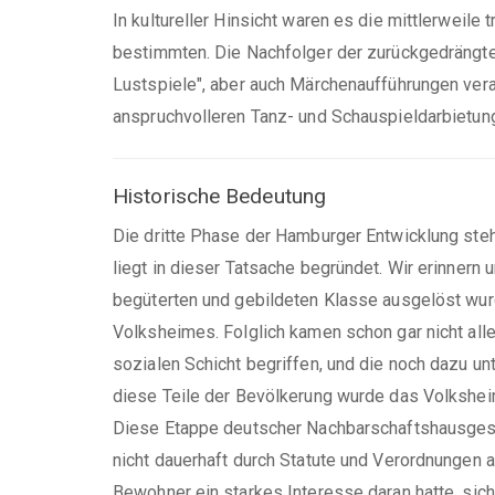
In kultureller Hinsicht waren es die mittlerweil
bestimmten. Die Nachfolger der zurückgedrängte
Lustspiele", aber auch Märchenaufführungen vera
anspruchvolleren Tanz- und Schauspieldarbietunge
Historische Bedeutung
Die dritte Phase der Hamburger Entwicklung steh
liegt in dieser Tatsache begründet. Wir erinnern 
begüterten und gebildeten Klasse ausgelöst wurd
Volksheimes. Folglich kamen schon gar nicht alle
sozialen Schicht begriffen, und die noch dazu 
diese Teile der Bevölkerung wurde das Volksheim
Diese Etappe deutscher Nachbarschaftshausgesch
nicht dauerhaft durch Statute und Verordnungen 
Bewohner ein starkes Interesse daran hatte, sich