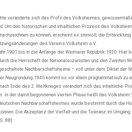
ichte veränderte sich das Profil des Volksheimes, gewissermaße
. Um den historischen und inhaltlichen Prozess des Volkshei
zeichnen zu können, erscheint es sinnvoll, die Entwicklung in
atzungsänderungen des Vereins Volksheim e.V..
Jahr 1901 bis in die Anfänge der Weimarer Republik 1920. Hier b
urch die Herrschaft der Nationalsozialisten und den Zweiten We
hgeschaltete Nachbarschaftsheime – voll unter dem Diktat der
der Neugründung 1945 kommt es vor allem programmatisch zu ein
ach Ende des 2. Weltkrieges verändert sich das inhaltliche Pro
In der damit begonnenen vierten Phase heißt das Volksheim "Ku
 deutschen Nachbarschaftsheimes wurde bestimmt durch die Hoff
nnen. Die Akzeptanz der Vielfalt und die Toleranz im Umgang m
S. 88).