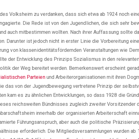
des Volksheim zu verdanken, dass sich etwa ab 1924 noch eine
gagierte. Die Rede ist von den Jugendlichen, die sich sehr bewu
 und auch mitbestimmen wollten. Nach ihrer Auffassung sollte d
. Darunter ist jedoch nicht in erster Linie die Vorbereitung ei
ierung von klassenidentitätsfördernden Veranstaltungen wie De
e der Entwicklung des Prinzips Sozialismus in den relevanten 
t Politik der Weg bereitet werden. Bemerkenswert erscheint ger
alistischen Parteien
und Arbeiterorganisationen mit ihren Dog
das von der Jugendbewegung vertretene Prinzip der selbstve
en kam es zu ähnlichen Entwicklungen, so dass 1928 die Gründu
eses reichsweiten Bündnisses zugleich zweiter Vorsitzender d
arschaftsheim innerhalb der organisierten Arbeiterschaft einn
ierte Führungsanspruch, aber auch die politische Präzisierung 
hältnisse erforderlich. Die Mitgliedsversammlungen wurden ab