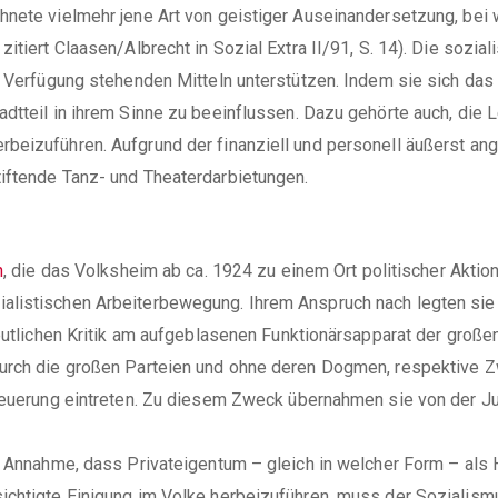
hnete vielmehr jene Art von geistiger Auseinandersetzung, bei
zitiert Claasen/Albrecht in Sozial Extra II/91, S. 14). Die soz
ur Verfügung stehenden Mitteln unterstützen. Indem sie sich da
adtteil in ihrem Sinne zu beeinflussen. Dazu gehörte auch, die
rbeizuführen. Aufgrund der finanziell und personell äußerst a
iftende Tanz- und Theaterdarbietungen.
n
, die das Volksheim ab ca. 1924 zu einem Ort politischer Akti
alistischen Arbeiterbewegung. Ihrem Anspruch nach legten sie 
deutlichen Kritik am aufgeblasenen Funktionärsapparat der große
durch die großen Parteien und ohne deren Dogmen, respektive Z
erneuerung eintreten. Zu diesem Zweck übernahmen sie von der
ie Annahme, dass Privateigentum – gleich in welcher Form – al
ichtigte Einigung im Volke herbeizuführen, muss der Sozialism