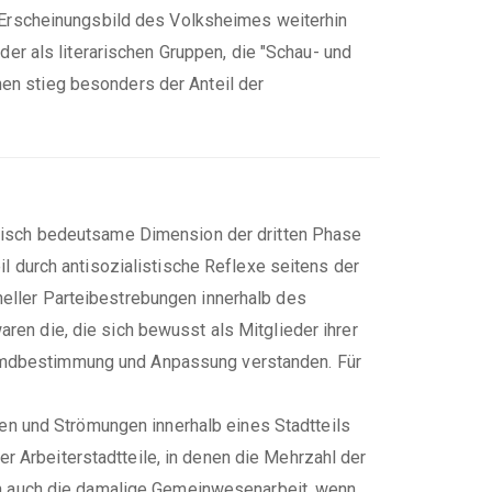
as Erscheinungsbild des Volksheimes weiterhin
r als literarischen Gruppen, die "Schau- und
hen stieg besonders der Anteil der
torisch bedeutsame Dimension der dritten Phase
il durch antisozialistische Reflexe seitens der
neller Parteibestrebungen innerhalb des
ren die, die sich bewusst als Mitglieder ihrer
remdbestimmung und Anpassung verstanden. Für
n und Strömungen innerhalb eines Stadtteils
r Arbeiterstadtteile, in denen die Mehrzahl der
sich auch die damalige Gemeinwesenarbeit, wenn