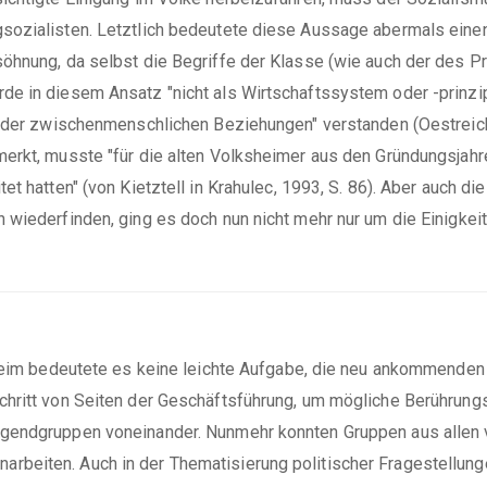
sozialisten. Letztlich bedeutete diese Aussage abermals eine
öhnung, da selbst die Begriffe der Klasse (wie auch der des P
e in diesem Ansatz "nicht als Wirtschaftssystem oder -prinzip
g der zwischenmenschlichen Beziehungen" verstanden (Oestreich,
merkt, musste "für die alten Volksheimer aus den Gründungsjah
et hatten" (von Kietztell in Krahulec, 1993, S. 86). Aber auch 
 wiederfinden, ging es doch nun nicht mehr nur um die Einigkei
sheim bedeutete es keine leichte Aufgabe, die neu ankommenden
chritt von Seiten der Geschäftsführung, um mögliche Berührun
ugendgruppen voneinander. Nunmehr konnten Gruppen aus allen 
beiten. Auch in der Thematisierung politischer Fragestellunge