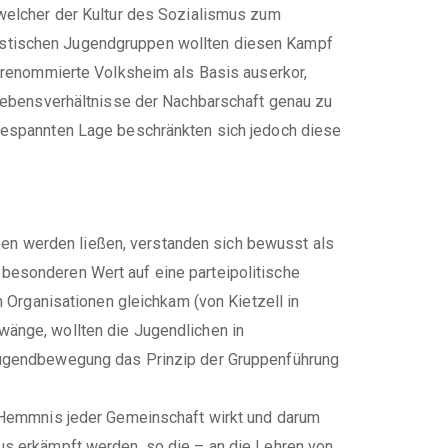
 welcher der Kultur des Sozialismus zum
ialistischen Jugendgruppen wollten diesen Kampf
s renommierte Volksheim als Basis auserkor,
 Lebensverhältnisse der Nachbarschaft genau zu
ngespannten Lage beschränkten sich jedoch diese
onen werden ließen, verstanden sich bewusst als
besonderen Wert auf eine parteipolitische
n Organisationen gleichkam (von Kietzell in
wänge, wollten die Jugendlichen in
 Jugendbewegung das Prinzip der Gruppenführung
s Hemmnis jeder Gemeinschaft wirkt und darum
us erkämpft werden, so die – an die Lehren von