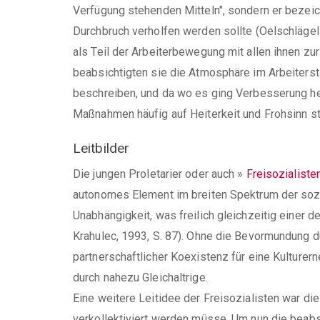
Verfügung stehenden Mitteln", sondern er bezeic
Durchbruch verholfen werden sollte (Oelschlägel 
als Teil der Arbeiterbewegung mit allen ihnen z
beabsichtigten sie die Atmosphäre im Arbeiterst
beschreiben, und da wo es ging Verbesserung he
Maßnahmen häufig auf Heiterkeit und Frohsinn st
Leitbilder
Die jungen Proletarier oder auch
»
Freisozialiste
autonomes Element im breiten Spektrum der sozi
Unabhängigkeit, was freilich gleichzeitig einer 
Krahulec, 1993, S. 87). Ohne die Bevormundung 
partnerschaftlicher Koexistenz für eine Kultur
durch nahezu Gleichaltrige.
Eine weitere Leitidee der Freisozialisten war d
verkollektiviert werden müsse. Um nun die beabs