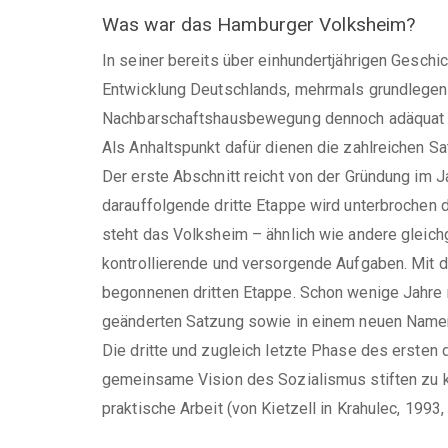
Was war das Hamburger Volksheim?
In seiner bereits über einhundertjährigen Gesch
Entwicklung Deutschlands, mehrmals grundlegend
Nachbarschaftshausbewegung dennoch adäquat nach
Als Anhaltspunkt dafür dienen die zahlreichen S
Der erste Abschnitt reicht von der Gründung im 
darauffolgende dritte Etappe wird unterbrochen d
steht das Volksheim – ähnlich wie andere gleic
kontrollierende und versorgende Aufgaben. Mit 
begonnenen dritten Etappe. Schon wenige Jahre n
geänderten Satzung sowie in einem neuen Namen. 
Die dritte und zugleich letzte Phase des ersten
gemeinsame Vision des Sozialismus stiften zu kö
praktische Arbeit (von Kietzell in Krahulec, 1993, 