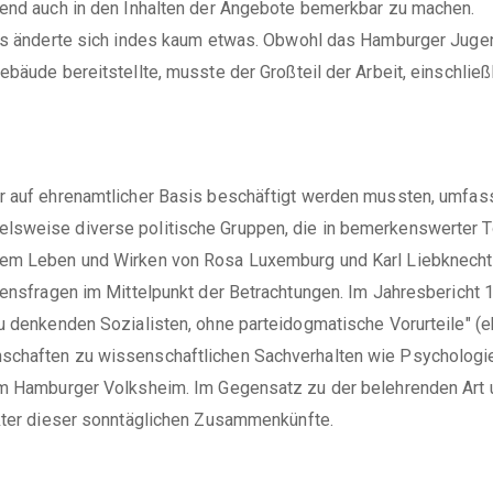
gend auch in den Inhalten der Angebote bemerkbar zu machen.
ins änderte sich indes kaum etwas. Obwohl das Hamburger Jugen
ebäude bereitstellte, musste der Großteil der Arbeit, einschließ
er auf ehrenamtlicher Basis beschäftigt werden mussten, umfas
lsweise diverse politische Gruppen, die in bemerkenswerter T
 dem Leben und Wirken von Rosa Luxemburg und Karl Liebknech
bensfragen im Mittelpunkt der Betrachtungen. Im Jahresbericht 
u denkenden Sozialisten, ohne parteidogmatische Vorurteile" (eb
schaften zu wissenschaftlichen Sachverhalten wie Psychologie 
 im Hamburger Volksheim. Im Gegensatz zu der belehrenden Art 
akter dieser sonntäglichen Zusammenkünfte.