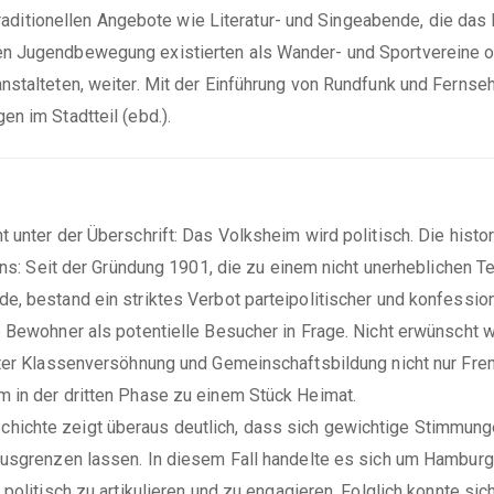
e traditionellen Angebote wie Literatur- und Singeabende, die d
n Jugendbewegung existierten als Wander- und Sportvereine ode
nstalteten, weiter. Mit der Einführung von Rundfunk und Fernse
n im Stadtteil (ebd.).
t unter der Überschrift: Das Volksheim wird politisch. Die his
uns: Seit der Gründung 1901, die zu einem nicht unerheblichen Te
e, bestand ein striktes Verbot parteipolitischer und konfessio
 Bewohner als potentielle Besucher in Frage. Nicht erwünscht wa
unter Klassenversöhnung und Gemeinschaftsbildung nicht nur F
 in der dritten Phase zu einem Stück Heimat.
ichte zeigt überaus deutlich, dass sich gewichtige Stimmunge
ausgrenzen lassen. In diesem Fall handelte es sich um Hamburge
 politisch zu artikulieren und zu engagieren. Folglich konnte 