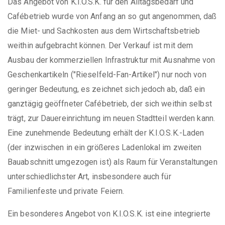
Das Angebot von K.I.O.S.K. für den Alltagsbedarf und
Cafébetrieb wurde von Anfang an so gut angenommen, daß
die Miet- und Sachkosten aus dem Wirtschaftsbetrieb
weithin aufgebracht können. Der Verkauf ist mit dem
Ausbau der kommerziellen Infrastruktur mit Ausnahme von
Geschenkartikeln ("Rieselfeld-Fan-Artikel") nur noch von
geringer Bedeutung, es zeichnet sich jedoch ab, daß ein
ganztägig geöffneter Cafébetrieb, der sich weithin selbst
trägt, zur Dauereinrichtung im neuen Stadtteil werden kann.
Eine zunehmende Bedeutung erhält der K.I.O.S.K.-Laden
(der inzwischen in ein größeres Ladenlokal im zweiten
Bauabschnitt umgezogen ist) als Raum für Veranstaltungen
unterschiedlichster Art, insbesondere auch für
Familienfeste und private Feiern.
Ein besonderes Angebot von K.I.O.S.K. ist eine integrierte