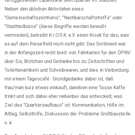
fertiggestellten Ladenlokal sein Quartier im Stadtteil.
Neben den üblichen Aktivitäten eines
"Gemeinschaftszentrums", "Nachbarschaftstreffs" oder
"Stadtteilbüros" (diese Begriffe werden bewußt
vermieden), betreibt K.I.O.S.K. e.V. einen Kiosk für das, was
es auf dem Rieselfeld noch nicht gibt. Das Sortiment war
in der Anfangszeit recht breit: von Fahrkarten für den ÖPNV
über Eis, Brötchen und Getränke bis zu Zeitschriften und
Toilettenartikeln und Schreibwaren, und dies in Verbindung
mit einem Tagescafé . Grundgedanke dabei ist, daß
frau/man kurz etwas einkauft, daneben eine Tasse Kaffe
trinkt und sich dabei eher nebenbei das entwickelt, was
Ziel des "Quartiersaufbaus" ist: Kommunikation, Hilfe im
Alltag, Selbsthilfe, Diskussion der Probleme Großbaustelle
u. ä.