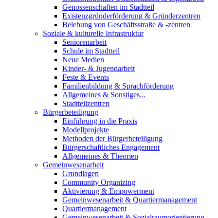
Genossenschaften im Stadtteil
Existenzgründerförderung & Gründerzentren
Belebung von Geschäftsstraße & -zentren
Soziale & kulturelle Infrastruktur
Seniorenarbeit
Schule im Stadtteil
Neue Medien
Kinder- & Jugendarbeit
Feste & Events
Familienbildung & Sprachförderung
Allgemeines & Sonstiges...
Stadtteilzentren
Bürgerbeteiligung
Einführung in die Praxis
Modellprojekte
Methoden der Bürgerbeteiligung
Bürgerschaftliches Engagement
Allgemeines & Theorien
Gemeinwesenarbeit
Grundlagen
Community Organizing
Aktivierung & Empowerment
Gemeinwesenarbeit & Quartiermanagement
Quartiermanagement
Gemeinwesenarbeit & Sozialraumorientierung