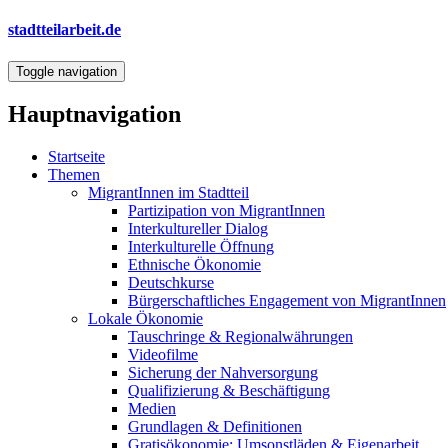
Direkt
stadtteilarbeit.de
zum
Inhalt
Toggle navigation
Hauptnavigation
Startseite
Themen
MigrantInnen im Stadtteil
Partizipation von MigrantInnen
Interkultureller Dialog
Interkulturelle Öffnung
Ethnische Ökonomie
Deutschkurse
Bürgerschaftliches Engagement von MigrantInnen
Lokale Ökonomie
Tauschringe & Regionalwährungen
Videofilme
Sicherung der Nahversorgung
Qualifizierung & Beschäftigung
Medien
Grundlagen & Definitionen
Gratisökonomie: Umsonstläden & Eigenarbeit