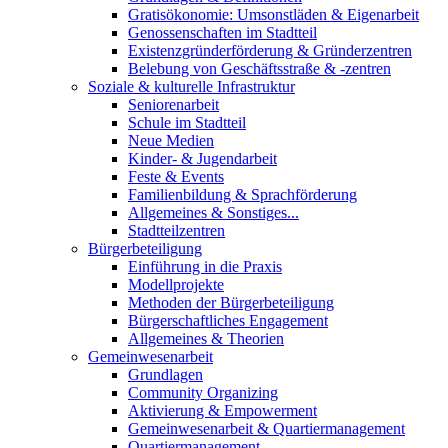
Gratisökonomie: Umsonstläden & Eigenarbeit
Genossenschaften im Stadtteil
Existenzgründerförderung & Gründerzentren
Belebung von Geschäftsstraße & -zentren
Soziale & kulturelle Infrastruktur
Seniorenarbeit
Schule im Stadtteil
Neue Medien
Kinder- & Jugendarbeit
Feste & Events
Familienbildung & Sprachförderung
Allgemeines & Sonstiges...
Stadtteilzentren
Bürgerbeteiligung
Einführung in die Praxis
Modellprojekte
Methoden der Bürgerbeteiligung
Bürgerschaftliches Engagement
Allgemeines & Theorien
Gemeinwesenarbeit
Grundlagen
Community Organizing
Aktivierung & Empowerment
Gemeinwesenarbeit & Quartiermanagement
Quartiermanagement