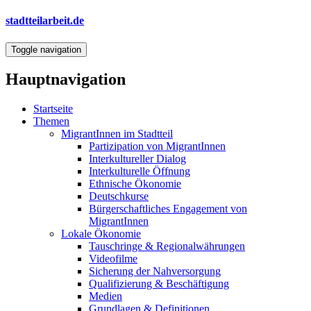
Direkt
stadtteilarbeit.de
zum
Inhalt
Toggle navigation
Hauptnavigation
Startseite
Themen
MigrantInnen im Stadtteil
Partizipation von MigrantInnen
Interkultureller Dialog
Interkulturelle Öffnung
Ethnische Ökonomie
Deutschkurse
Bürgerschaftliches Engagement von
MigrantInnen
Lokale Ökonomie
Tauschringe & Regionalwährungen
Videofilme
Sicherung der Nahversorgung
Qualifizierung & Beschäftigung
Medien
Grundlagen & Definitionen