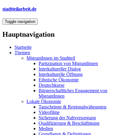
Direkt
stadtteilarbeit.de
zum
Inhalt
Toggle navigation
Hauptnavigation
Startseite
Themen
MigrantInnen im Stadtteil
Partizipation von MigrantInnen
Interkultureller Dialog
Interkulturelle Öffnung
Ethnische Ökonomie
Deutschkurse
Bürgerschaftliches Engagement von
MigrantInnen
Lokale Ökonomie
Tauschringe & Regionalwährungen
Videofilme
Sicherung der Nahversorgung
Qualifizierung & Beschäftigung
Medien
Grundlagen & Definitionen