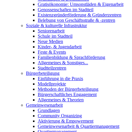
Gratisökonomie: Umsonstläden & Eigenarbeit
Genossenschaften im Stadtteil
Existenzgründerförderung & Gründerzentren
Belebung von Geschäftsstraße & -zentren
Soziale & kulturelle Infrastruktur
Seniorenarbeit
Schule im Stadtteil
Neue Medien
Kinder- & Jugendarbeit
Feste & Events
Familienbildung & Sprachförderung
Allgemeines & Sonstiges...
Stadtteilzentren
Bürgerbeteiligung
Einführung in die Praxis
Modellprojekte
Methoden der Bürgerbeteiligung
Bürgerschaftliches Engagement
Allgemeines & Theorien
Gemeinwesenarbeit
Grundlagen
Community Organizing
Aktivierung & Empowerment
Gemeinwesenarbeit & Quartiermanagement
Quartiermanagement