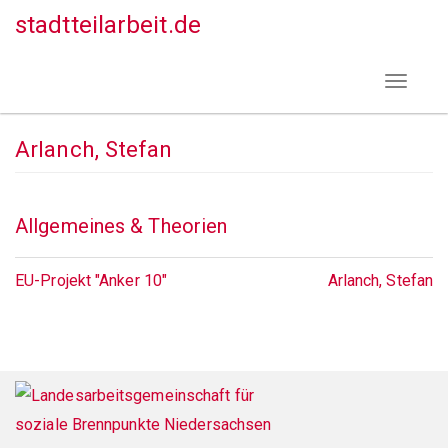
Direkt
stadtteilarbeit.de
zum
Inhalt
Toggle
navigat
Arlanch, Stefan
Allgemeines & Theorien
EU-Projekt "Anker 10"
Arlanch, Stefan
Footer
menu